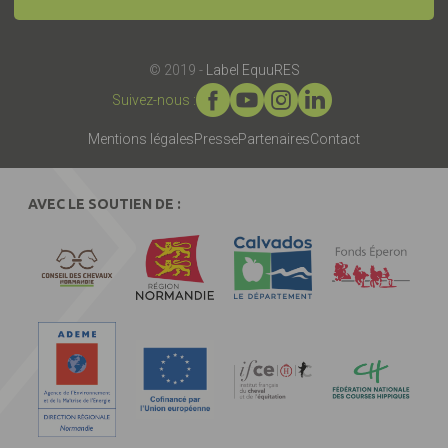
© 2019 -
Label EquuRES
Suivez-nous :
Mentions légales
Presse
Partenaires
Contact
AVEC LE SOUTIEN DE :