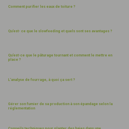
Comment purifier les eaux de toiture ?
ALIMENTATION
Qu’est- ce que le slowfeeding et quels sont ses avantages ?
PAYSAGES
Qu’est-ce que le pâturage tournant et comment le mettre en
place ?
ALIMENTATION
L'analyse de fourrage, à quoi ça sert ?
FUMIER ET DÉCHETS
Gérer son fumier de sa production à son épandage selon la
réglementation
PAYSAGES
Conseils techniques pour planter des haies dans une