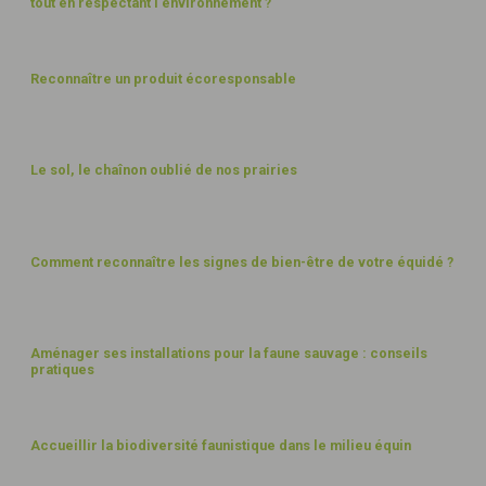
tout en respectant l'environnement ?
EXPLOITATION
Reconnaître un produit écoresponsable
PAYSAGES
Le sol, le chaînon oublié de nos prairies
BIEN-ÊTRE
Comment reconnaître les signes de bien-être de votre équidé ?
PAYSAGES
Aménager ses installations pour la faune sauvage : conseils
pratiques
PAYSAGES
Accueillir la biodiversité faunistique dans le milieu équin
TRANSPORT