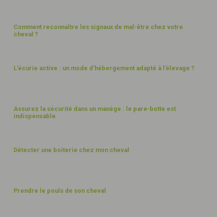
BIEN-ÊTRE
Comment reconnaître les signaux de mal-être chez votre
cheval ?
BIEN-ÊTRE
L’écurie active : un mode d’hébergement adapté à l’élevage ?
BÂTIMENTS
Assurez la sécurité dans un manège : le pare-botte est
indispensable
BIEN-ÊTRE
Détecter une boiterie chez mon cheval
BIEN-ÊTRE
Prendre le pouls de son cheval
BIEN-ÊTRE