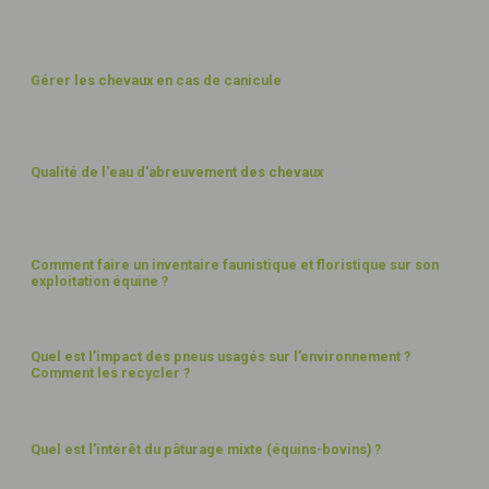
BIEN-ÊTRE
Gérer les chevaux en cas de canicule
EAU
Qualité de l'eau d'abreuvement des chevaux
PAYSAGES
Comment faire un inventaire faunistique et floristique sur son
exploitation équine ?
FUMIER ET DÉCHETS
Quel est l’impact des pneus usagés sur l’environnement ?
Comment les recycler ?
PAYSAGES
Quel est l'intérêt du pâturage mixte (équins-bovins) ?
EAU