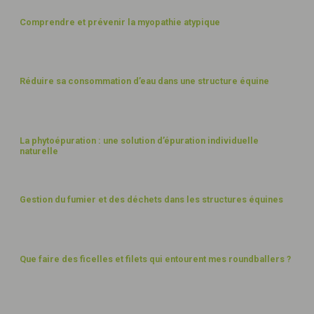
Comprendre et prévenir la myopathie atypique
EAU
Réduire sa consommation d’eau dans une structure équine
EAU
La phytoépuration : une solution d’épuration individuelle
naturelle
FUMIER ET DÉCHETS
Gestion du fumier et des déchets dans les structures équines
FUMIER ET DÉCHETS
Que faire des ficelles et filets qui entourent mes roundballers ?
PAYSAGES