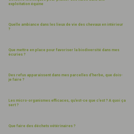
exploitation équine
BÂTIMENTS
Quelle ambiance dans les lieux de vie des chevaux en intérieur
?
PAYSAGES
Que mettre en place pour favoriser la biodiversité dans mes
écuries ?
PAYSAGES
Des refus apparaissent dans mes parcelles d’herbe, que dois-
je faire ?
PAYSAGES
Les micro-organismes efficaces, qu’est-ce que c’est ? A quoi ça
sert ?
FUMIER ET DÉCHETS
Que faire des déchets vétérinaires ?