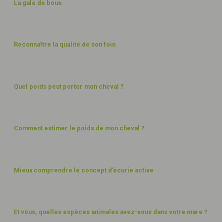
La gale de boue
ALIMENTATION
Reconnaître la qualité de son foin
BIEN-ÊTRE
Quel poids peut porter mon cheval ?
ALIMENTATION
Comment estimer le poids de mon cheval ?
BIEN-ÊTRE
Mieux comprendre le concept d’écurie active
PAYSAGES
Et vous, quelles espèces animales avez-vous dans votre mare ?