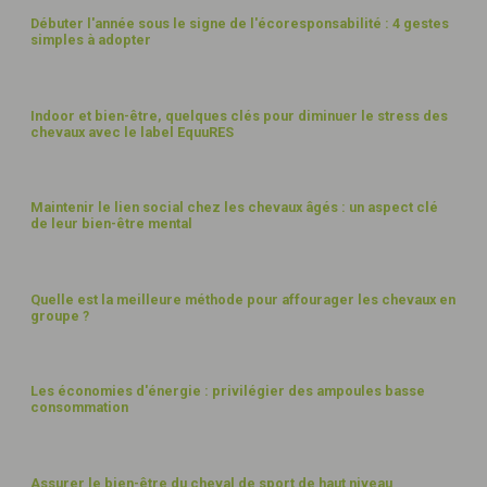
Débuter l'année sous le signe de l'écoresponsabilité : 4 gestes
simples à adopter
BIEN-ÊTRE
Indoor et bien-être, quelques clés pour diminuer le stress des
chevaux avec le label EquuRES
BIEN-ÊTRE
Maintenir le lien social chez les chevaux âgés : un aspect clé
de leur bien-être mental
ALIMENTATION
Quelle est la meilleure méthode pour affourager les chevaux en
groupe ?
ÉNERGIE
Les économies d'énergie : privilégier des ampoules basse
consommation
BIEN-ÊTRE
Assurer le bien-être du cheval de sport de haut niveau