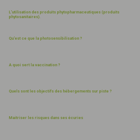
L’utilisation des produits phytopharmaceutiques (produits
phytosanitaires).
BIEN-ÊTRE
Qu'est ce que la photosensibilisation ?
BIEN-ÊTRE
A quoi sert la vaccination ?
BIEN-ÊTRE
Quels sont les objectifs des hébergements sur piste ?
EXPLOITATION
Maitriser les risques dans ses écuries
BIEN-ÊTRE