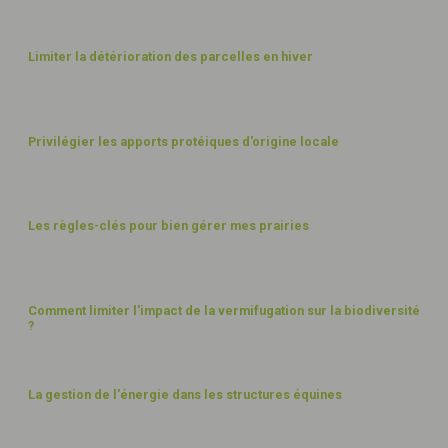
PAYSAGES
Limiter la détérioration des parcelles en hiver
ALIMENTATION
Privilégier les apports protéiques d'origine locale
PAYSAGES
Les règles-clés pour bien gérer mes prairies
FUMIER ET DÉCHETS
Comment limiter l'impact de la vermifugation sur la biodiversité
?
ÉNERGIE
La gestion de l'énergie dans les structures équines
BIEN-ÊTRE