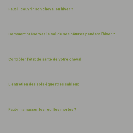
Faut-il couvrir son cheval en hiver ?
PAYSAGES
Comment préserver le sol de ses pâtures pendant l’hiver ?
BIEN-ÊTRE
Contrôler l’état de santé de votre cheval
EAU
L'entretien des sols équestres sableux
PAYSAGES
Faut-il ramasser les feuilles mortes ?
BIEN-ÊTRE