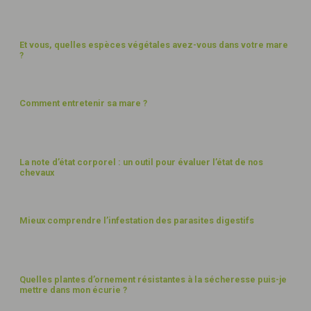
PAYSAGES
Et vous, quelles espèces végétales avez-vous dans votre mare
?
PAYSAGES
Comment entretenir sa mare ?
BIEN-ÊTRE
La note d’état corporel : un outil pour évaluer l’état de nos
chevaux
BIEN-ÊTRE
Mieux comprendre l’infestation des parasites digestifs
PAYSAGES
Quelles plantes d’ornement résistantes à la sécheresse puis-je
mettre dans mon écurie ?
EAU