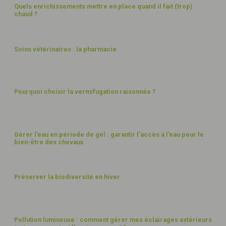
Quels enrichissements mettre en place quand il fait (trop)
chaud ?
BIEN-ÊTRE
Soins vétérinaires : la pharmacie
BIEN-ÊTRE
Pourquoi choisir la vermifugation raisonnée ?
EAU
Gérer l’eau en période de gel : garantir l’accès à l’eau pour le
bien-être des chevaux
PAYSAGES
Préserver la biodiversité en hiver
BÂTIMENTS
Pollution lumineuse : comment gérer mes éclairages extérieurs