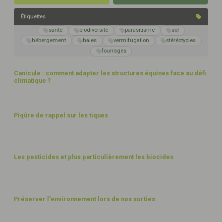
Étiquettes
santé
biodiversité
parasitisme
sol
hébergement
haies
vermifugation
stéréotypies
fourrages
Canicule : comment adapter les structures équines face au défi
climatique ?
BIEN-ÊTRE
Piqûre de rappel sur les tiques
EXPLOITATION
Les pesticides et plus particulièrement les biocides
FUMIER ET DÉCHETS
Préserver l'environnement lors de nos sorties
PAYSAGES