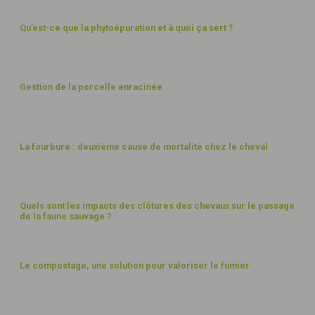
Qu’est-ce que la phytoépuration et à quoi ça sert ?
PAYSAGES
Gestion de la porcelle enracinée
BIEN-ÊTRE
La fourbure : deuxième cause de mortalité chez le cheval
PAYSAGES
Quels sont les impacts des clôtures des chevaux sur le passage
de la faune sauvage ?
FUMIER ET DÉCHETS
Le compostage, une solution pour valoriser le fumier
BIEN-ÊTRE