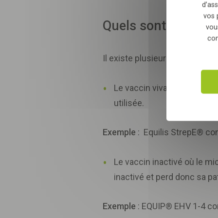
d’ass
vos 
Quels sont les type
vou
con
Il existe plusieurs technologi
Le vaccin vivant atténué où
utilisée.
Exemple
: Equilis StrepE® co
Le vaccin inactivé où le m
inactivé et perd donc sa pa
Exemple
: EQUIP® EHV 1-4 con