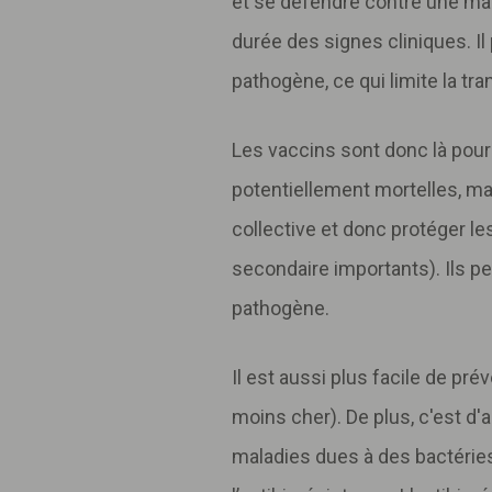
et se défendre contre une mala
durée des signes cliniques. Il
pathogène, ce qui limite la tr
Les vaccins sont donc là pou
potentiellement mortelles, m
collective et donc protéger l
secondaire importants). Ils p
pathogène.
Il est aussi plus facile de pré
moins cher). De plus, c'est d'
maladies dues à des bactéries