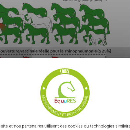
vez-vous
newsletter me
suivre notre actualité et les
bonnes prat
 de salariés...
e, vous acceptez que les informations saisies soient exploitées
i peut en découler
*
ale sur la propagation d'une maladie. Crédit : Romain
Paillot
 site et nos partenaires utilisent des cookies ou technologies similaire