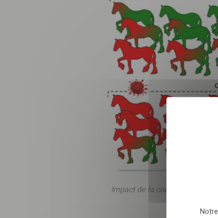
Inscri
pour 
Sélectionnez nombre
En envoyant le formulair
relation commerciale qu
Impact de la couverture vaccin
Notre