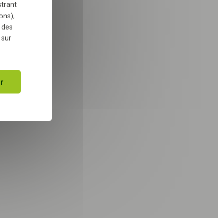
strant
ons),
 des
 sur
r