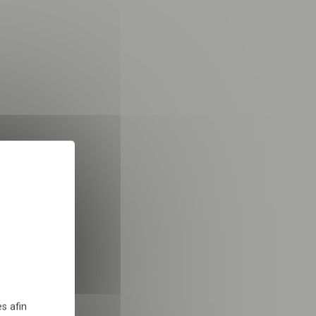
nsuelle
iques
!
INSCRIPTION
X
Masquer le bandeau des 
 dans le cadre de la
TÉLÉCHARGER
s afin