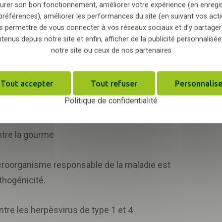
urer son bon fonctionnement, améliorer votre expérience (en enregi
préférences), améliorer les performances du site (en suivant vos acti
s de vaccins ?
s permettre de vous connecter à vos réseaux sociaux et d’y partager
tenus depuis notre site et enfin, afficher de la publicité personnalisée
notre site ou ceux de nos partenaires
es de vaccins :
Tout accepter
Tout refuser
Personnalise
 la version affaiblie de l’agent pathogène est
Politique de confidentialité
ntre la gourme
icroorganisme responsable de la maladie est
thogénicité.
tre les herpèsvirus de type 1 et 4