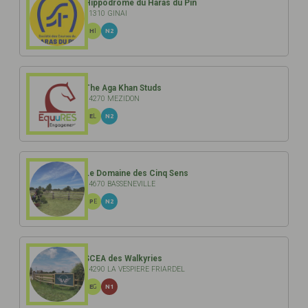
Hippodrome du Haras du Pin
61310 GINAI
HI
N2
The Aga Khan Studs
14270 MEZIDON
EL
N2
Le Domaine des Cinq Sens
14670 BASSENEVILLE
PE
N2
SCEA des Walkyries
14290 LA VESPIERE FRIARDEL
EG
N1