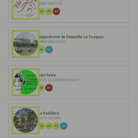
50000 SAINT-LÔ
CE
PE
N1
Hippodrome de Deauville-La Touques
14800 DEAUVILLE
HI
N2
Equi Seine
76120 LE GRAND-QUEVILLY
EV
N1
Le Robillard
14170 L'OUDON
CE
OF
PE
N2