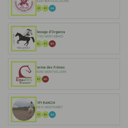
76230 BOIS-GUILLAUME
CE
PE
N2
Elevage d'Organza
61160 MONTABARD
EL
PE
N1
Ferme des Frênes
76290 MONTIVILLIERS
PE
N1
TIPI RANCH
50810 MONTRABOT
CE
EA
N2