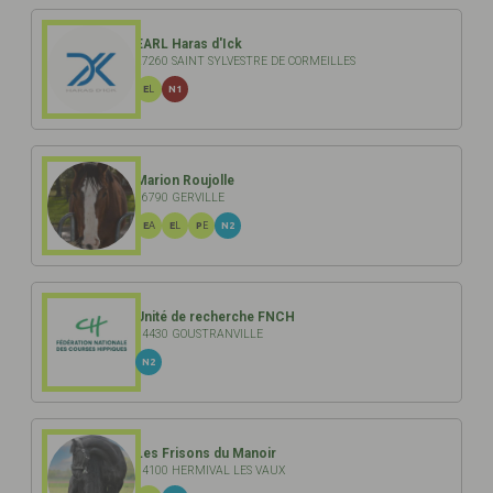
EARL Haras d'Ick
27260 SAINT SYLVESTRE DE CORMEILLES
EL
N1
Marion Roujolle
76790 GERVILLE
EA
EL
PE
N2
Unité de recherche FNCH
14430 GOUSTRANVILLE
N2
Les Frisons du Manoir
14100 HERMIVAL LES VAUX