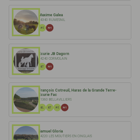
Maxime Galea
14340 RUMESNIL
PE
N1
Ecurie JB Dagorn
14240 CORMOLAIN
ET
N1
François Cotreuil, Haras de la Grande Terre-
Ecurie Fac
61360 BELLAVILLIERS
EL
ET
PE
N1
Samuel Gloria
14220 LES MOUTIERS EN CINGLAIS