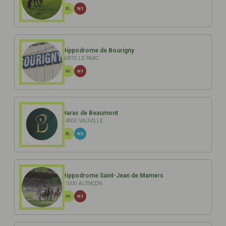
EL
N1
Hippodrome de Bourigny
50870 LE PARC
HI
N1
Haras de Beaumont
14800 VAUVILLE
EL
N2
Hippodrome Saint-Jean de Mamers
61000 ALENÇON
HI
N1