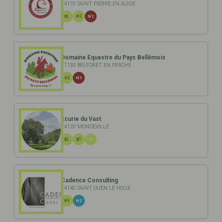
14170 SAINT PIERRE EN AUGE
EL
PE
N1
Domaine Equestre du Pays Bellêmois
61130 BELFORET EN PERCHE
CE
N1
Ecurie du Vast
14120 MONDEVILLE
EL
ET
N
Cadence Consulting
14140 SAINT OUEN LE HOUX
PE
N2