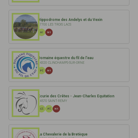
Hippodrome des Andelys et du Vexin
27700 LES TROIS LACS
HI
N1
Domaine équestre du fil de l'eau
14320 CLINCHAMPS-SUR-ORNE
PE
N1
Ecurie des Crêtes - Jean-Charles Equitation
14570 SAINT-REMY
CE
PE
N1
La Chevalerie de la Bretèque