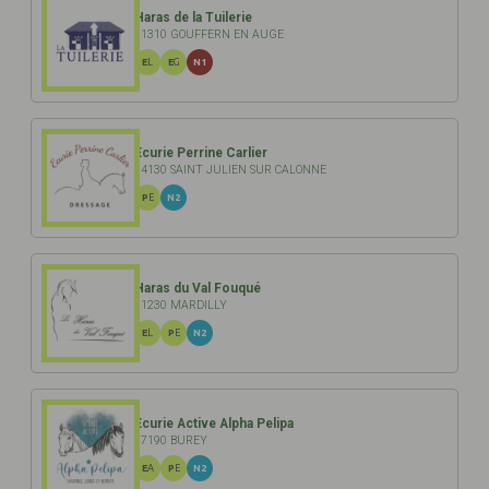
Haras de la Tuilerie
61310 GOUFFERN EN AUGE
EL
EG
N1
Ecurie Perrine Carlier
14130 SAINT JULIEN SUR CALONNE
PE
N2
Haras du Val Fouqué
61230 MARDILLY
EL
PE
N2
Ecurie Active Alpha Pelipa
27190 BUREY
EA
PE
N2