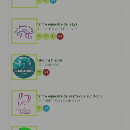
CE
PE
N2
Centre équestre de la Lys
61100 ATHIS-VAL-DE-ROUVRE
CT
CE
PE
N1
Cabourg Classic
14390 CABOURG
EV
N1
Centre équestre de Bretteville sur Odon
14760 BRETTEVILLE-SUR-ODON
CE
N2