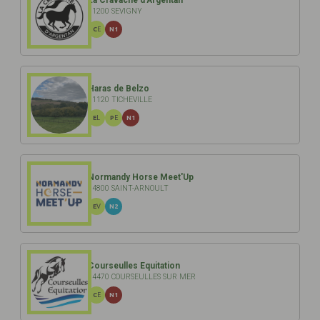
61200 SEVIGNY
CE
N1
Haras de Belzo
61120 TICHEVILLE
EL
PE
N1
Normandy Horse Meet'Up
14800 SAINT-ARNOULT
EV
N2
Courseulles Equitation
14470 COURSEULLES SUR MER
CE
N1