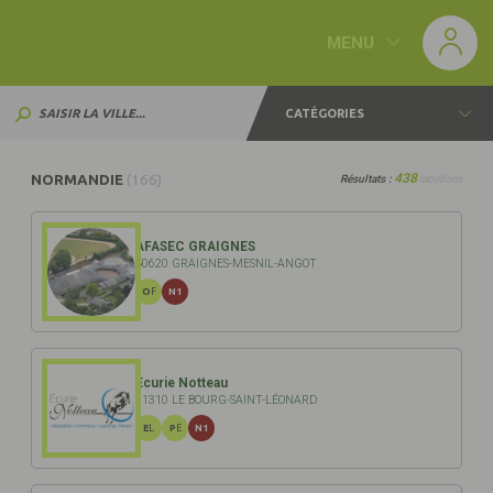
Panneau de gestion des cookies
MENU
CATÉGORIES
438
NORMANDIE
(166)
Résultats :
labellisé
s
AFASEC GRAIGNES
50620 GRAIGNES-MESNIL-ANGOT
OF
N1
Ecurie Notteau
61310 LE BOURG-SAINT-LÉONARD
EL
PE
N1