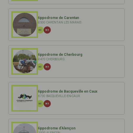
Hippodrome de Carentan
50500 CARENTAN LES MARAIS
HI
N1
Hippodrome de Cherbourg
50470 CHERBOURG
HI
N1
Hippodrome de Bacqueville en Caux
76730 BACQUEVILLE-EN-CAUX
HI
N1
Hippodrome d'Alençon
61000 ALENÇON