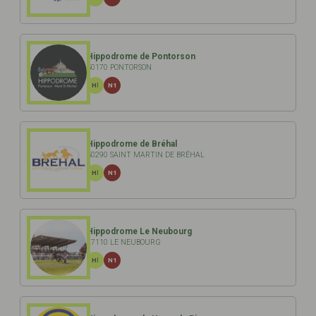
Hippodrome de Pontorson
50170 PONTORSON
HI
N1
Hippodrome de Bréhal
50290 SAINT MARTIN DE BRÉHAL
HI
N1
Hippodrome Le Neubourg
27110 LE NEUBOURG
HI
N1