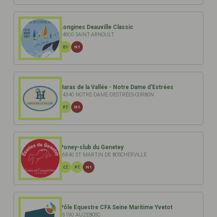
Longines Deauville Classic
14800 SAINT-ARNOULT
EV
N1
Haras de la Vallée - Notre Dame d'Estrées
14340 NOTRE-DAME-D'ESTRÉES-CORBON
PE
N1
Poney-club du Genetey
76840 ST MARTIN DE BOSCHERVILLE
CE
PE
N1
Pôle Equestre CFA Seine Maritime Yvetot
76190 AUZEBOSC