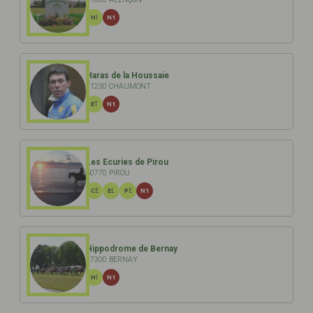
HI
N1
Haras de la Houssaie
61230 CHAUMONT
ET
N1
Les Ecuries de Pirou
50770 PIROU
CE
EL
PE
N1
Hippodrome de Bernay
27300 BERNAY
HI
N1