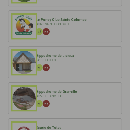
Le Poney Club Sainte Colombe
50390 SAINTE COLOMBE
CE
N1
Hippodrome de Lisieux
14100 LISIEUX
HI
N1
Hippodrome de Granville
50290 GRANVILLE
HI
N1
Ecurie de Totes