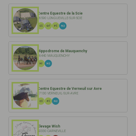
Centre Equestre de la Scie
76590 LONGUEVILLE-SUR-SCIE
CE
OF
PE
N2
Hippodrome de Mauquenchy
76440 MAUQUENCHY
HI
N2
Centre Equestre de Verneuil sur Avre
27130 VERNEUIL-SUR-AVRE
CE
PE
N2
Elevage Wish
50330 CARNEVILLE