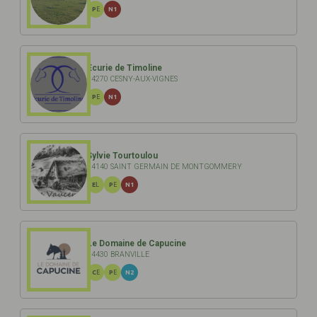
PE
N1
Ecurie de Timoline
14270 CESNY-AUX-VIGNES
PE
N1
Sylvie Tourtoulou
14140 SAINT GERMAIN DE MONTGOMMERY
EL
PE
N1
Le Domaine de Capucine
14430 BRANVILLE
CE
PE
N2