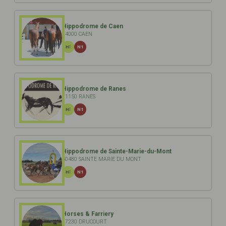
Hippodrome de Caen
14000 CAEN
HI
N1
Hippodrome de Ranes
61150 RANES
HI
N1
Hippodrome de Sainte-Marie-du-Mont
50480 SAINTE MARIE DU MONT
HI
N1
Horses & Farriery
27230 DRUCOURT