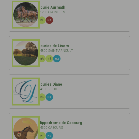
Ecurie Aurmath
61230 CROISILLES
ET
N1
Ecuries de Lisors
14800 SAINT-ARNOULT
EA
PE
N2
Ecuries Diane
14130 REUX
EG
N2
Hippodrome de Cabourg
14390 CABOURG
HI
N2