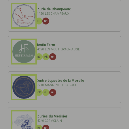
Ecurie de Champeaux
61120 LES CHAMPEAUX
HI
N1
Hestia Farm
14620 LES MOUTIERS-EN-AUGE
EL
PE
N1
Centre équestre de la Morelle
27210 MANNEVILLE-LA-RAOULT
CE
EL
N1
Ecuries du Merisier
14240 CORMOLAIN
PE
N1