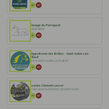
OF
N1
Elevage de Pierrepont
14330 SAON
EL
N1
Hippodrome des Brûlins - Saint-Aubin-Lès-
Elbeuf
76410 SAINT-AUBIN-LES-ELBEUF
HI
N1
Ecuries Clément Lescot
61380 SAINTE-CERONNE-LES-MORTAGNE
PE
N1