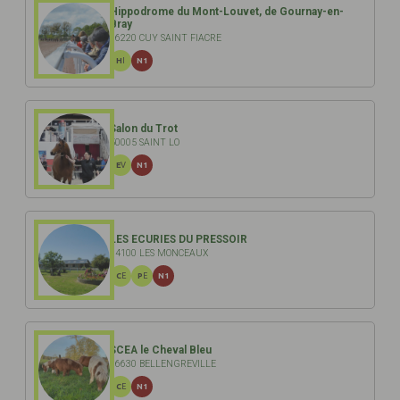
Hippodrome du Mont-Louvet, de Gournay-en-
Bray
76220 CUY SAINT FIACRE
HI
N1
Salon du Trot
50005 SAINT LO
EV
N1
LES ECURIES DU PRESSOIR
14100 LES MONCEAUX
CE
PE
N1
SCEA le Cheval Bleu
76630 BELLENGREVILLE
CE
N1