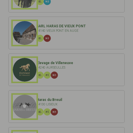
EL
N2
SARL HARAS DE VIEUX PONT
14140 VIEUX PONT EN AUGE
EL
N1
Elevage de Villeneuve
14240 AURSEULLES
EL
PE
N1
Haras du Breuil
14130 LISIEUX
EL
PE
N1