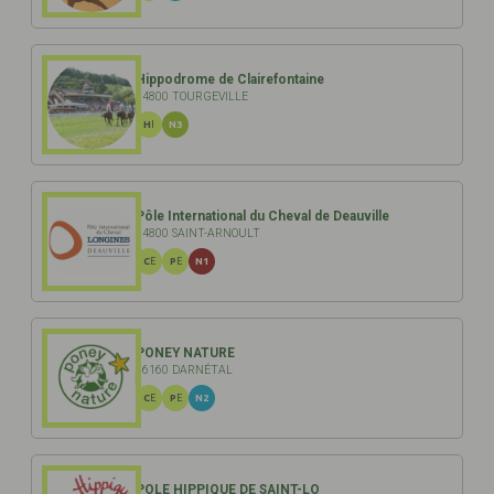
Hippodrome de Clairefontaine
14800 TOURGEVILLE
HI
N3
Pôle International du Cheval de Deauville
14800 SAINT-ARNOULT
CE
PE
N1
PONEY NATURE
76160 DARNÉTAL
CE
PE
N2
POLE HIPPIQUE DE SAINT-LO