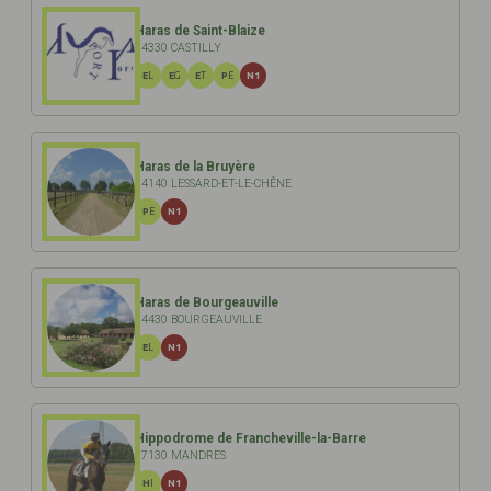
Haras de Saint-Blaize
14330 CASTILLY
EL
EG
ET
PE
N1
Haras de la Bruyère
14140 LESSARD-ET-LE-CHÊNE
PE
N1
Haras de Bourgeauville
14430 BOURGEAUVILLE
EL
N1
Hippodrome de Francheville-la-Barre
27130 MANDRES
HI
N1