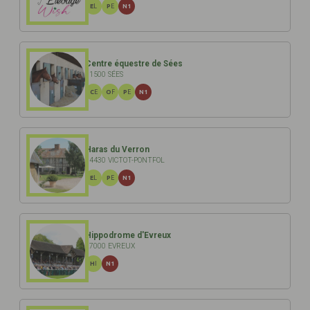
EL
PE
N1
Centre équestre de Sées
61500 SÉES
CE
OF
PE
N1
Haras du Verron
14430 VICTOT-PONTFOL
EL
PE
N1
Hippodrome d'Evreux
27000 EVREUX
HI
N1