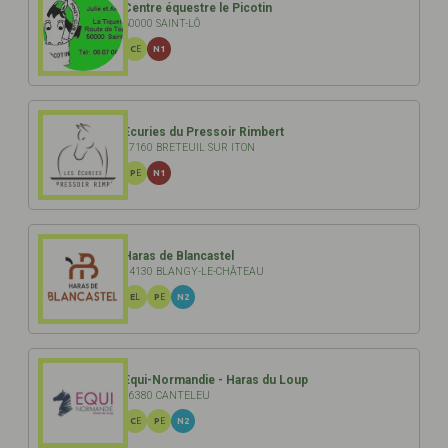
Centre équestre le Picotin
50000 SAINT-LÔ
CE
N1
Ecuries du Pressoir Rimbert
27160 BRETEUIL SUR ITON
PE
N1
Haras de Blancastel
14130 BLANGY-LE-CHÂTEAU
EL
PE
N2
Equi-Normandie - Haras du Loup
76380 CANTELEU
CE
PE
N2