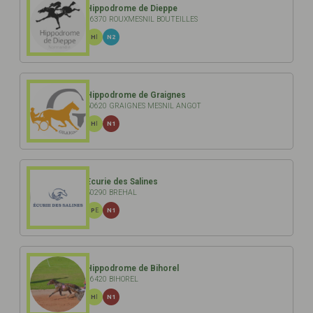
Hippodrome de Dieppe
76370 ROUXMESNIL BOUTEILLES
HI
N2
Hippodrome de Graignes
50620 GRAIGNES MESNIL ANGOT
HI
N1
Ecurie des Salines
50290 BREHAL
PE
N1
Hippodrome de Bihorel
76420 BIHOREL
HI
N1