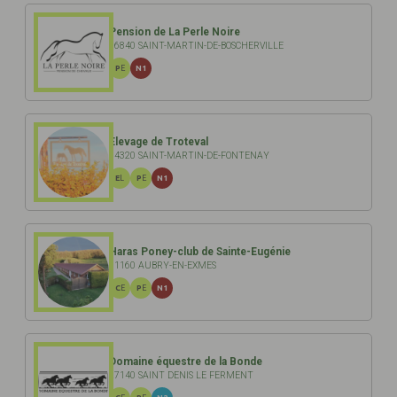
Pension de La Perle Noire
76840 SAINT-MARTIN-DE-BOSCHERVILLE
PE
N1
Elevage de Troteval
14320 SAINT-MARTIN-DE-FONTENAY
EL
PE
N1
Haras Poney-club de Sainte-Eugénie
61160 AUBRY-EN-EXMES
CE
PE
N1
Domaine équestre de la Bonde
27140 SAINT DENIS LE FERMENT