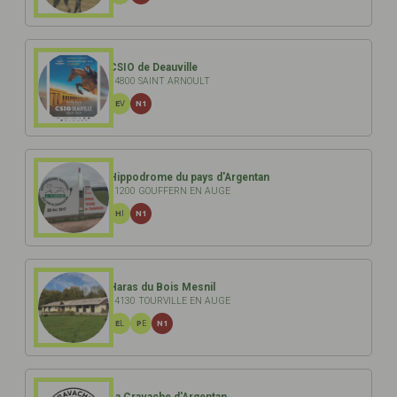
CSIO de Deauville
14800 SAINT ARNOULT
EV
N1
Hippodrome du pays d'Argentan
61200 GOUFFERN EN AUGE
HI
N1
Haras du Bois Mesnil
14130 TOURVILLE EN AUGE
EL
PE
N1
La Cravache d'Argentan