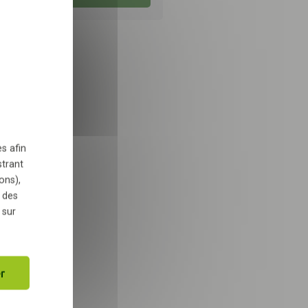
X
Masquer le bandeau des 
 dans le cadre de la
TÉLÉCHARGER
s afin
strant
ons),
 des
 sur
r