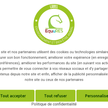
 de salariés...
nsi conservé, mais reste toutefois limité.
e, vous acceptez que les informations saisies soient exploitées
i peut en découler
*
x, il est également possible de leur aménager des
ortir au maximum, même l’hiver. Il est conseillé
ottins qui contribuent à une dégradation rapide du
(entrée, abord des abreuvoirs et des râteliers)
 site et nos partenaires utilisent des cookies ou technologies similaire
urer son bon fonctionnement, améliorer votre expérience (en enregi
s alvéolées afin d’améliorer la portance du sol.
préférences), améliorer les performances du site (en suivant vos acti
s permettre de vous connecter à vos réseaux sociaux et d’y partager
e, il est important de ramasser les crottins
tenus depuis notre site et enfin, afficher de la publicité personnalisée
notre site ou ceux de nos partenaires
tabilisées pour éviter tout écoulement des jus et
Tout accepter
Tout refuser
Personnalise
Politique de confidentialité