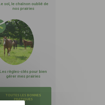
Le sol, le chaînon oublié de
nos prairies
Les règles-clés pour bien
nsuelle
gérer mes prairies
iques
!
TOUTES LES BONNES
PRATIQUES
INSCRIPTION