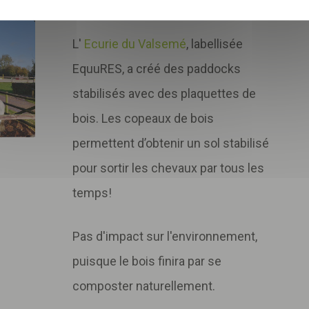
Exemple :
L'
Ecurie du Valsemé
, labellisée
EquuRES, a créé des paddocks
stabilisés avec des plaquettes de
bois. Les copeaux de bois
permettent d’obtenir un sol stabilisé
pour sortir les chevaux par tous les
temps!
Pas d'impact sur l'environnement,
puisque le bois finira par se
composter naturellement.