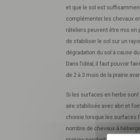
et que le sol est suffisamment
complémenter les chevaux en f
râteliers peuvent être mis en 
de stabiliser le sol sur un ray
dégradation du sol à cause du
Dans l’idéal, il faut pouvoir f
de 2 à 3 mois de la prairie av
Si les surfaces en herbe sont 
Inscri
aire stabilisée avec abri et f
pour 
choisie lorsque les surfaces 
nombre de chevaux à héberger.
prairies pendant l'hiver et de 