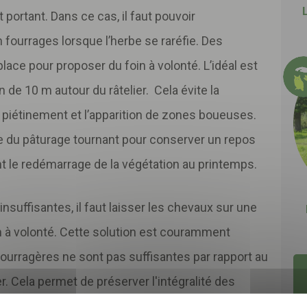
 portant. Dans ce cas, il faut pouvoir
ourrages lorsque l’herbe se raréfie. Des
place pour proposer du foin à volonté. L’idéal est
on de 10 m autour du râtelier. Cela évite la
 piétinement et l’apparition de zones boueuses.
Télécharger
votre fichier
aire du pâturage tournant pour conserver un repos
ant le redémarrage de la végétation au printemps.
insuffisantes, il faut laisser les chevaux sur une
vez-vous
newsletter me
oin à volonté. Cette solution est couramment
suivre notre actualité et les
bonnes prat
fourragères ne sont pas suffisantes par rapport au
 Cela permet de préserver l'intégralité des
maintenir les animaux à l'abri et au sec. Le