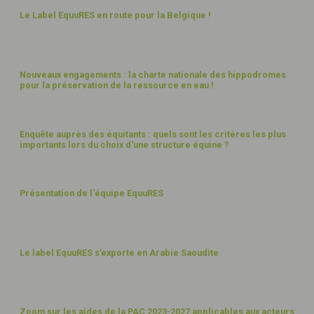
5
Le Label EquuRES en route pour la Belgique !
AVR
23
31
Nouveaux engagements : la charte nationale des hippodromes
pour la préservation de la ressource en eau !
MARS
23
14
Enquête auprès des équitants : quels sont les critères les plus
importants lors du choix d'une structure équine ?
MARS
23
17
Présentation de l'équipe EquuRES
FÉVR
23
8
Le label EquuRES s’exporte en Arabie Saoudite
FÉVR
23
2
Zoom sur les aides de la PAC 2023-2027 applicables aux acteurs