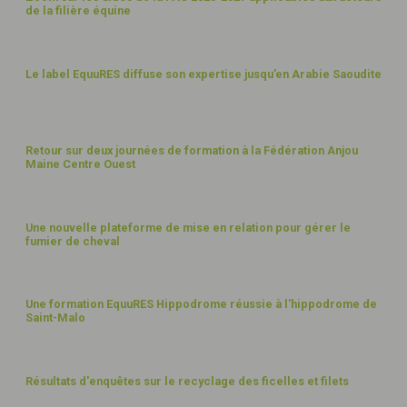
de la filière équine
FÉVR
23
27
Le label EquuRES diffuse son expertise jusqu’en Arabie Saoudite
JANV
23
23
Retour sur deux journées de formation à la Fédération Anjou
Maine Centre Ouest
JANV
23
17
Une nouvelle plateforme de mise en relation pour gérer le
fumier de cheval
OCT
22
29
Une formation EquuRES Hippodrome réussie à l'hippodrome de
Saint-Malo
SEPT
22
5
Résultats d'enquêtes sur le recyclage des ficelles et filets
AOÛT
22