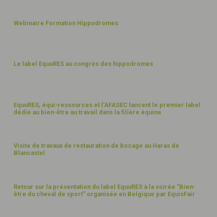
27
Webinaire Formation Hippodromes
SEPT
23
27
Le label EquuRES au congrès des hippodromes
SEPT
23
20
EquuRES, équi-ressources et l’AFASEC lancent le premier label
dédié au bien-être au travail dans la filière équine
JUIN
23
14
Visite de travaux de restauration de bocage au Haras de
Blancastel
JUIN
23
17
Retour sur la présentation du label EquuRES à la soirée "Bien-
être du cheval de sport" organisée en Belgique par EquisFair
AVR
23