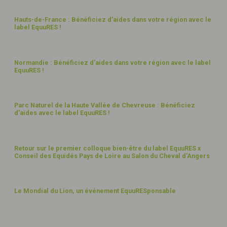
8
Hauts-de-France : Bénéficiez d'aides dans votre région avec le
label EquuRES !
JANV
25
8
Normandie : Bénéficiez d'aides dans votre région avec le label
EquuRES !
JANV
25
8
Parc Naturel de la Haute Vallée de Chevreuse : Bénéficiez
d'aides avec le label EquuRES !
JANV
25
12
Retour sur le premier colloque bien-être du label EquuRES x
Conseil des Equidés Pays de Loire au Salon du Cheval d'Angers
NOV
24
21
Le Mondial du Lion, un événement EquuRESponsable
OCT
24