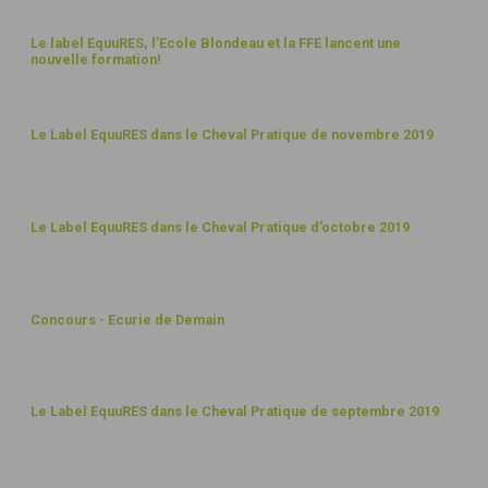
6
Le label EquuRES, l’Ecole Blondeau et la FFE lancent une
nouvelle formation!
DÉC
19
4
Le Label EquuRES dans le Cheval Pratique de novembre 2019
NOV
19
15
Le Label EquuRES dans le Cheval Pratique d'octobre 2019
OCT
19
12
Concours - Ecurie de Demain
SEPT
19
4
Le Label EquuRES dans le Cheval Pratique de septembre 2019
SEPT
19