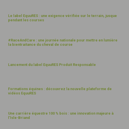
24
Le label EquuRES : une exigence vérifiée sur le terrain, jusque
pendant les courses
JUIN
26
24
#RaceAndCare : une journée nationale pour mettre en lumière
la bientraitance du cheval de course
JUIN
26
3
Lancement du label EquuRES Produit Responsable
JUIN
26
7
Formations équines : découvrez la nouvelle plateforme de
vidéos EquuRES
MAI
26
4
Une carrière équestre 100 % bois : une innovation majeure à
l’Isle-Briand
MAI
26