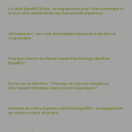
10
Le label EquuRES Event : un engagement pour l’environnement et
le bien-être animal dédié aux événements équestres
MARS
26
15
Aliméquestre : vers une alimentation équine plus durable et
responsable
JANV
26
18
Pourquoi choisir un cheval venant d'un élevage labellisé
EquuRES ?
DÉC
25
20
Focus sur un labellisé : l'élevage de chevaux miniatures
Sherrydam's Miniature était présent à EquitaLyon !
NOV
25
19
Devenez un centre équestre labellisé EquuRES : un engagement
qui valorise votre structure
NOV
25