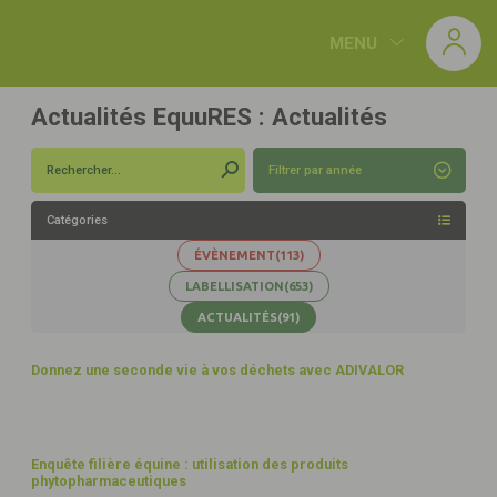
Panneau de gestion des cookies
MENU
Actualités EquuRES :
Actualités
Filtrer par année
Catégories
(82)
(118)
ÉVÈNEMENT
(113)
(189)
(171)
LABELLISATION
(653)
(100)
(90)
(43)
ACTUALITÉS
(91)
(35)
7
Donnez une seconde vie à vos déchets avec ADIVALOR
JUIL
26
6
Enquête filière équine : utilisation des produits
phytopharmaceutiques
JUIL
26