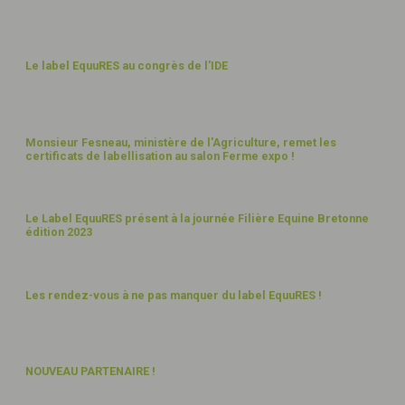
DÉC
23
30
Le label EquuRES au congrès de l'IDE
NOV
23
29
Monsieur Fesneau, ministère de l'Agriculture, remet les
certificats de labellisation au salon Ferme expo !
NOV
23
16
Le Label EquuRES présent à la journée Filière Equine Bretonne
édition 2023
OCT
23
4
Les rendez-vous à ne pas manquer du label EquuRES !
OCT
23
28
NOUVEAU PARTENAIRE !
SEPT
23