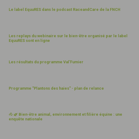
23
Le label EquuRES dans le podcast RaceandCare de la FNCH
SEPT
21
13
Les replays du webinaire sur le bien-être organisé par le label
EquuRES sont en ligne
JUIL
21
8
Les résultats du programme Val'Fumier
JUIL
21
29
Programme "Plantons des haies" - plan de relance
AVR
21
14
🐴 🌿 Bien-être animal, environnement et filière équine : une
enquête nationale
AVR
21