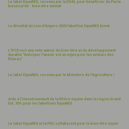
18
Le label EquuRES, reconnu par la DGAL pour bénéficier du Pacte
biosécurité - bien-être animal
MARS
21
19
Le Mondial du Lion d'Angers 2020 labellisé EquuRES Event
OCT
20
2
L'IFCE sort une note autour du bien-être et du développement
durable "Anticiper l'avenir est un enjeu pour les acteurs des
OCT
20
filières"
12
Le label EquuRES, reconnu par le Ministère de l'Agriculture !
AOÛT
20
21
Aide à l'investissement de la filière équine dans la région Grand
Est, 30% pour les labellisés EquuRES
JUIL
20
9
Le label EquuRES et la FNC collaborent pour le bien-être équin