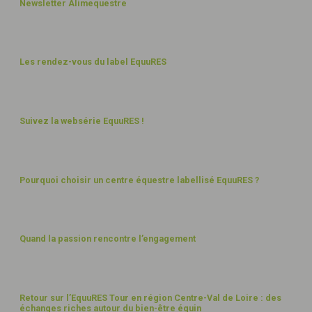
8
Newsletter Alimequestre
OCT
25
8
Les rendez-vous du label EquuRES
SEPT
25
28
Suivez la websérie EquuRES !
AOÛT
25
15
Pourquoi choisir un centre équestre labellisé EquuRES ?
JUIL
25
27
Quand la passion rencontre l’engagement
JUIN
25
19
Retour sur l’EquuRES Tour en région Centre-Val de Loire : des
échanges riches autour du bien-être équin