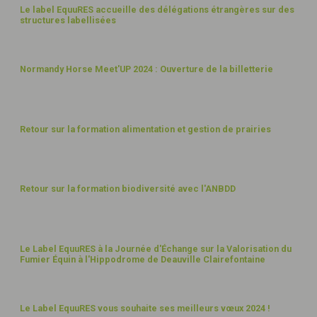
2
Le label EquuRES accueille des délégations étrangères sur des
structures labellisées
AOÛT
24
5
Normandy Horse Meet'UP 2024 : Ouverture de la billetterie
JUIL
24
12
Retour sur la formation alimentation et gestion de prairies
JUIN
24
16
Retour sur la formation biodiversité avec l'ANBDD
AVR
24
24
Le Label EquuRES à la Journée d'Échange sur la Valorisation du
Fumier Équin à l'Hippodrome de Deauville Clairefontaine
JANV
24
22
Le Label EquuRES vous souhaite ses meilleurs vœux 2024 !