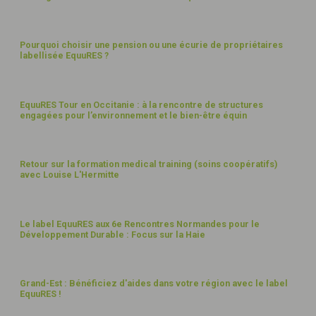
JUIN
25
10
Pourquoi choisir une pension ou une écurie de propriétaires
labellisée EquuRES ?
JUIN
25
7
EquuRES Tour en Occitanie : à la rencontre de structures
engagées pour l’environnement et le bien-être équin
AVR
25
4
Retour sur la formation medical training (soins coopératifs)
avec Louise L'Hermitte
MARS
25
10
Le label EquuRES aux 6e Rencontres Normandes pour le
Développement Durable : Focus sur la Haie
JANV
25
8
Grand-Est : Bénéficiez d'aides dans votre région avec le label
EquuRES !
JANV
25