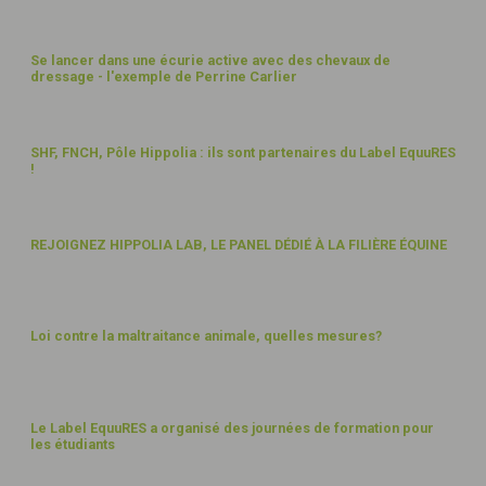
14
Se lancer dans une écurie active avec des chevaux de
dressage - l'exemple de Perrine Carlier
AVR
22
3
SHF, FNCH, Pôle Hippolia : ils sont partenaires du Label EquuRES
!
MARS
22
20
REJOIGNEZ HIPPOLIA LAB, LE PANEL DÉDIÉ À LA FILIÈRE ÉQUINE
JANV
22
14
Loi contre la maltraitance animale, quelles mesures?
DÉC
21
18
Le Label EquuRES a organisé des journées de formation pour
les étudiants
NOV
21