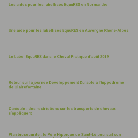
4
Les aides pour les labellisés EquuRES en Normandie
SEPT
19
30
Une aide pour les labellisés EquuRES en Auvergne Rhône-Alpes
AOÛT
19
5
Le Label EquuRES dans le Cheval Pratique d'août 2019
AOÛT
19
1
Retour sur la journée Développement Durable à l’hippodrome
de Clairefontaine
AOÛT
19
22
Canicule : des restrictions sur les transports de chevaux
s’appliquent
JUIL
19
15
Plan biosécurité : le Pôle Hippique de Saint-Lô poursuit son