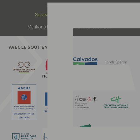
© 2019 -
Label EquuRES
Suivez-nous :
Mentions légales
Presse
Partenaires
Contact
AVEC LE SOUTIEN DE :