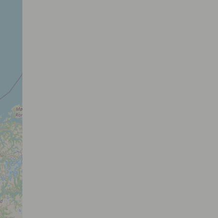
PONEY NATURE
76160 DARNÉTAL
CE
PE
N2
Hippodrome de Deauville-La
Touques
14800 DEAUVILLE
HI
N2
Le Robillard
14170 L'OUDON
CE
OF
PE
N2