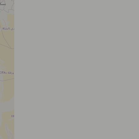
Haras de Blancastel
14130 BLANGY-LE-CHÂTEAU
EL
PE
N2
Longines Deauville Classic
14800 SAINT-ARNOULT
EV
N1
Poney-club du Genetey
76840 ST MARTIN DE BOSCHERVILLE
CE
PE
N1