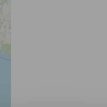
Hippodrome de Mauquenchy
76440 MAUQUENCHY
HI
N2
Elevage Wish
50330 CARNEVILLE
EL
PE
N1
Haras du Verron
14430 VICTOT-PONTFOL
EL
PE
N1
Télécharger
votre fichier
Haras de la Tuilerie