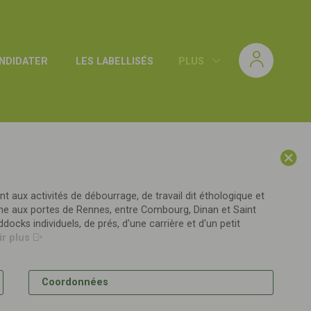
NDIDATER
LES LABELLISÉS
PLUS
CATÉGORIES
nt aux activités de débourrage, de travail dit éthologique et
gne aux portes de Rennes, entre Combourg, Dinan et Saint
438
Résultats :
labellisé
s
docks individuels, de prés, d'une carrière et d'un petit
ir plus
Ecurie Notteau
Coordonnées
61310 LE BOURG-SAINT-LÉONARD
EL
PE
N1