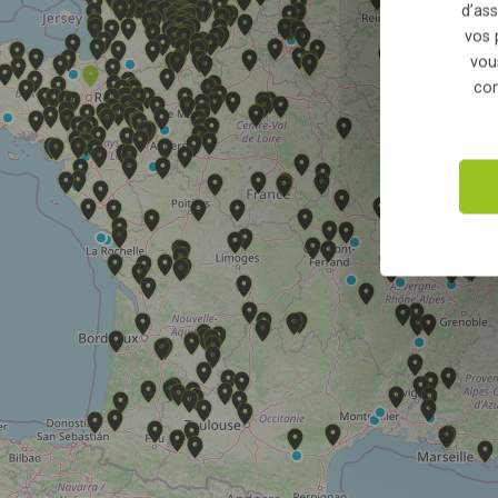
d’ass
vos 
vou
con