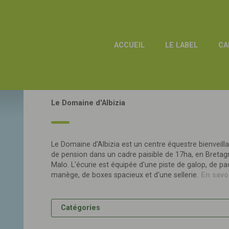
ACCUEIL
LE LABEL
CA
Le Domaine d'Albizia
Le Domaine d'Albizia est un centre équestre bienveilla
de pension dans un cadre paisible de 17ha, en Breta
NORMANDIE
(166)
Malo. L'écurie est équipée d'une piste de galop, de pad
manège, de boxes spacieux et d'une sellerie.
En savo
AFASEC GRAIGNES
Catégories
50620 GRAIGNES-MESNIL-ANGOT
OF
N1