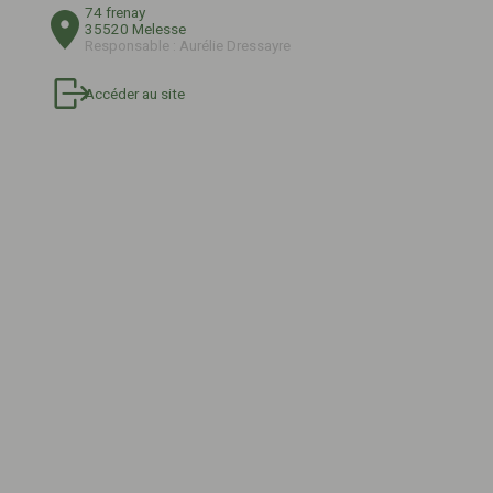
74 frenay
35520 Melesse
Responsable : Aurélie Dressayre
Ecuries de Lisors
Accéder au site
14800 SAINT-ARNOULT
EA
PE
N2
Hippodrome de Cabourg
14390 CABOURG
HI
N2
Pôle International du Cheval de
Deauville
14800 SAINT-ARNOULT
CE
PE
N1