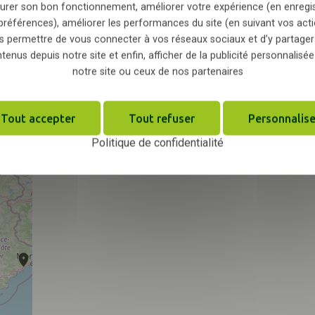
urer son bon fonctionnement, améliorer votre expérience (en enregi
CE
PE
N1
préférences), améliorer les performances du site (en suivant vos acti
s permettre de vous connecter à vos réseaux sociaux et d’y partager
tenus depuis notre site et enfin, afficher de la publicité personnalisée
Elevage d'Organza
notre site ou ceux de nos partenaires
61160 MONTABARD
EL
PE
N1
Tout accepter
Tout refuser
Personnalise
Politique de confidentialité
TIPI RANCH
50810 MONTRABOT
CE
EA
N2
Elevage de Troteval
14320 SAINT-MARTIN-DE-FONTENAY
EL
PE
N1