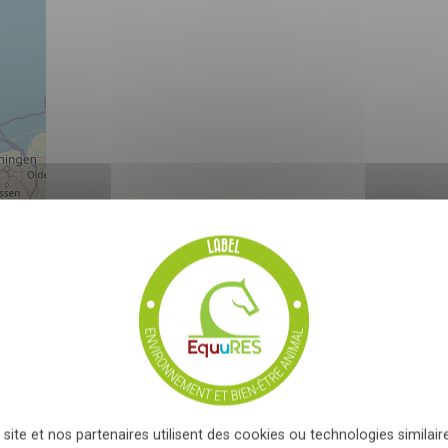
61310 GOUFFERN EN AUGE
EL
EG
N1
Haras du Val Fouqué
61230 MARDILLY
EL
PE
N2
 de salariés...
Hippodrome des Andelys et du
Vexin
e, vous acceptez que les informations saisies soient exploitées
27700 LES TROIS LACS
i peut en découler
*
HI
N1
Ecurie des Crêtes - Jean-Charles
Equitation
14570 SAINT-REMY
 site et nos partenaires utilisent des cookies ou technologies similaire