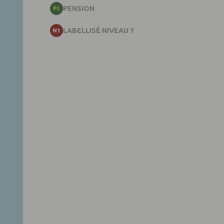
PENSION
PE
LABELLISÉ NIVEAU 1
N1
Ecurie Aurmath
61230 CROISILLES
ET
N1
Ecuries Diane
14130 REUX
EG
N2
Hippodrome de Clairefontaine
14800 TOURGEVILLE
HI
N3