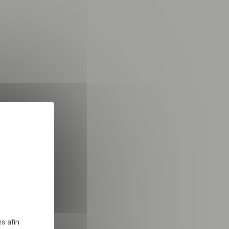
14130 SAINT JULIEN SUR CALONNE
PE
N2
Ecurie Active Alpha Pelipa
27190 BUREY
EA
PE
N2
X
Masquer le bandeau des 
Domaine équestre du fil de l'eau
14320 CLINCHAMPS-SUR-ORNE
 dans le cadre de la
PE
N1
TÉLÉCHARGER
La Chevalerie de la Bretèque
76230 BOIS-GUILLAUME
s afin