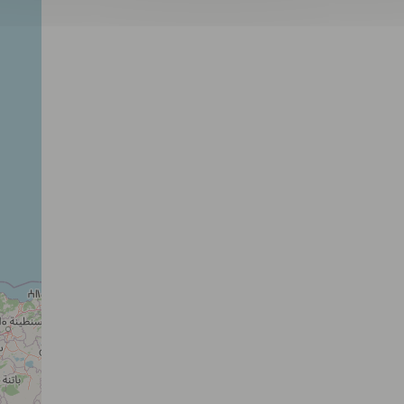
Domaine équestre de la Bonde
27140 SAINT DENIS LE FERMENT
CE
PE
N2
Cabourg Classic
14390 CABOURG
EV
N1
Centre équestre le Picotin
50000 SAINT-LÔ
CE
N1