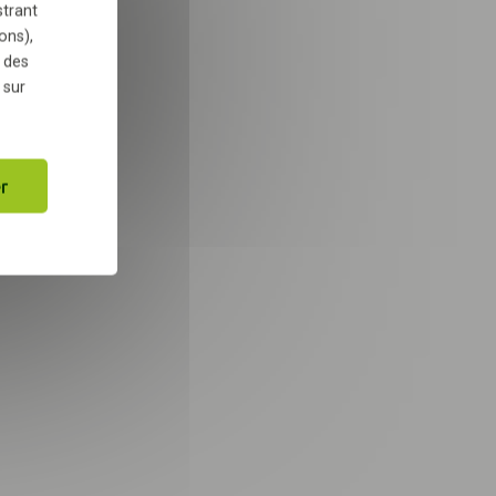
CE
PE
N2
strant
ons),
 des
 sur
Ferme des Frênes
76290 MONTIVILLIERS
PE
N1
r
Pension de La Perle Noire
76840 SAINT-MARTIN-DE-BOSCHERVILLE
PE
N1
Haras Poney-club de Sainte-
Eugénie
61160 AUBRY-EN-EXMES
CE
PE
N1