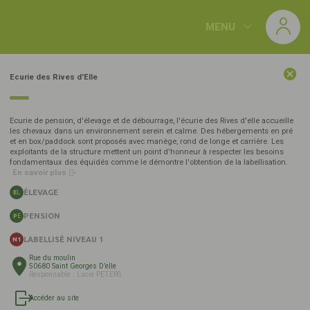
Panneau de gestion des cookies
MENU
CATÉGORIES
Ecurie des Rives d'Elle
438
NORMANDIE
(166)
Résultats :
labellisé
s
Ecurie de pension, d'élevage et de débourrage, l'écurie des Rives d'elle accueille
les chevaux dans un environnement serein et calme. Des hébergements en pré
et en box/paddock sont proposés avec manège, rond de longe et carrière. Les
exploitants de la structure mettent un point d'honneur à respecter les besoins
AFASEC GRAIGNES
fondamentaux des équidés comme le démontre l'obtention de la labellisation.
50620 GRAIGNES-MESNIL-ANGOT
En savoir plus
OF
N1
ÉLEVAGE
EL
PENSION
PE
LABELLISÉ NIVEAU 1
Ecurie Notteau
N1
61310 LE BOURG-SAINT-LÉONARD
Rue du moulin
50680 Saint Georges D’elle
EL
PE
N1
Responsable : Lucie PETERS
Accéder au site