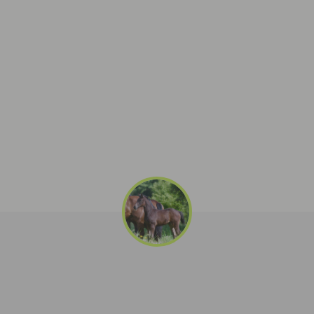
EL
N1
Hippodrome de Bourigny
50870 LE PARC
HI
N1
Haras de Beaumont
14800 VAUVILLE
EL
N2
Hippodrome Saint-Jean de Mamers
61000 ALENÇON
HI
N1