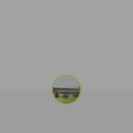
EL
N1
Hippodrome de Bourigny
50870 LE PARC
HI
N1
Haras de Beaumont
14800 VAUVILLE
EL
N2
Hippodrome Saint-Jean de Mamers
61000 ALENÇON
HI
N1