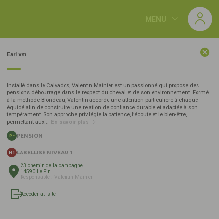
Panneau de gestion des cookies
MENU
CATÉGORIES
Earl vm
438
NORMANDIE
(166)
Résultats :
labellisé
s
Installé dans le Calvados, Valentin Mainier est un passionné qui propose des
pensions débourrage dans le respect du cheval et de son environnement. Formé
à la méthode Blondeau, Valentin accorde une attention particulière à chaque
équidé afin de construire une relation de confiance durable et adaptée à son
AFASEC GRAIGNES
tempérament. Son approche privilégie la patience, l’écoute et le bien-être,
50620 GRAIGNES-MESNIL-ANGOT
permettant aux...
En savoir plus
OF
N1
PENSION
PE
LABELLISÉ NIVEAU 1
N1
23 chemin de la campagne
Ecurie Notteau
14590 Le Pin
Responsable : Valentin Mainier
61310 LE BOURG-SAINT-LÉONARD
EL
PE
N1
Accéder au site