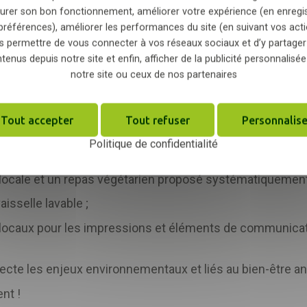
urer son bon fonctionnement, améliorer votre expérience (en enregi
 m3 qui permet d'arroser les surfaces de travail et d'assu
préférences), améliorer les performances du site (en suivant vos acti
on de l'eau et installation de boutons poussoirs sur tous l
s permettre de vous connecter à vos réseaux sociaux et d’y partager
tenus depuis notre site et enfin, afficher de la publicité personnalisée
notre site ou ceux de nos partenaires
ytosanitaires sur l'ensemble du site ;
gagnants ;
Tout accepter
Tout refuser
Personnalise
es réalisé par des professionnels qui respectent la taille 
Politique de confidentialité
 locale et un repas végétarien proposé systématiquement
isselle lavable ;
 locaux pour les impressions et éléments de communicat
cte les enjeux environnementaux et liés au bien-être ani
nt !