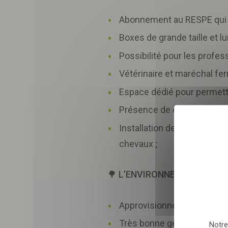
Abonnement au RESPE qui pe
Boxes de grande taille et l
Possibilité pour les profe
Vétérinaire et maréchal fer
Espace dédié pour permettr
Présence de douches d'eau
Sélectionnez nombre
Installation de tapis en ca
chevaux ;
En envoyant le formulair
relation commerciale qu
🌳
L’ENVIRONNEMENT EST PR
Approvisionnement local pou
Très bonne gestion de l'ea
Notre