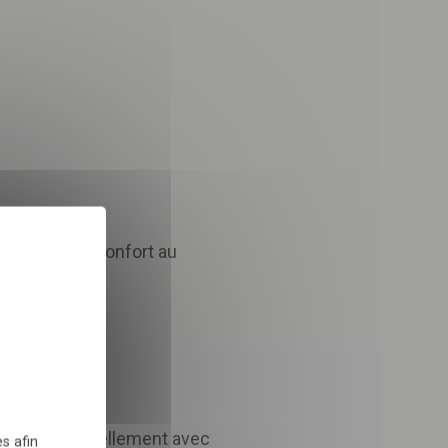
X
Masquer le bandeau des 
 apporter du confort au
 dans le cadre de la
TÉLÉCHARGER
eaux de ruissellement avec
s afin