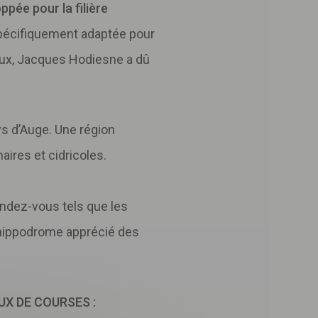
pée pour la filière
spécifiquement adaptée pour
ieux, Jacques Hodiesne a dû
ys d’Auge. Une région
aires et cidricoles.
endez-vous tels que les
n hippodrome apprécié des
UX DE COURSES :