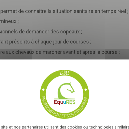
rmet de connaître la situation sanitaire en temps réel ;
umineux ;
ssionnels de demander des copeaux ;
rant présents à chaque jour de courses ;
e aux chevaux de marcher avant et après la course ;
 chaude et eau froide ;
 de salariés...
outchouc dans les allées des boxes pour limiter le bruit et
e, vous acceptez que les informations saisies soient exploitées
i peut en découler
*
ÉSERVÉ AU SEIN DE
L’HPPODROME DE LISIEUX :
r la paille ;
u avec la mise en place d'un bassin de récupération des 
 site et nos partenaires utilisent des cookies ou technologies similaire