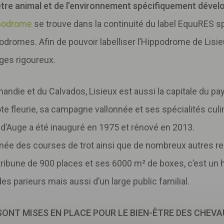
être animal et de l’environnement spécifiquement dévelop
ppodrome
se trouve dans la continuité du label EquuRES 
podromes. Afin de pouvoir labelliser l’Hippodrome de Lis
ges rigoureux.
andie et du Calvados, Lisieux est aussi la capitale du pa
te fleurie, sa campagne vallonnée et ses spécialités culin
d’Auge a été inauguré en 1975 et rénové en 2013.
’année des courses de trot ainsi que de nombreux autres r
tribune de 900 places et ses 6000 m² de boxes, c’est u
s parieurs mais aussi d’un large public familial.
Télécharger
votre fichier
ONT MISES EN PLACE POUR LE BIEN-ÊTRE DES CHEVA