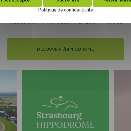
 EquuRES (site internet et sur l’hippodrome).
Politique de confidentialité
ur ce renouvellement et le passage au niveau supérieur !
DÉCOUVRIR L'HIPPODROME