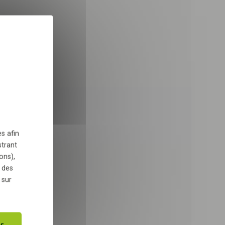
s copeaux ;
X
Masquer le bandeau des 
 dans le cadre de la
TÉLÉCHARGER
s afin
) ;
strant
ons),
 des
 sur
r