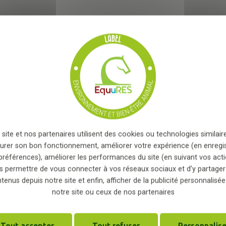
paille (agriculteur voisin) et possibilité de demander de
 de salariés...
et des flux, avec une adaptation rapide aux besoins ;
curité des obstacles ;
e, vous acceptez que les informations saisies soient exploitées
i peut en découler
*
t de maréchaux sur site ;
’eau par secteur ;
limiter la consommation d’eau de ville ;
age de la piste ;
 site et nos partenaires utilisent des cookies ou technologies similaire
 toitures photovoltaïques (autoconsommation et revente
urer son bon fonctionnement, améliorer votre expérience (en enregi
préférences), améliorer les performances du site (en suivant vos acti
nt la biodiversité et apportant de l’ombre ;
s permettre de vous connecter à vos réseaux sociaux et d’y partager
rs période de nidification ;
tenus depuis notre site et enfin, afficher de la publicité personnalisée
notre site ou ceux de nos partenaires
ts par Adivalor (deux fois par an) ;
et du recyclage ;
Tout accepter
Tout refuser
Personnalise