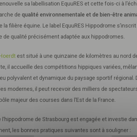
enouvelle sa labellisation EquuRES et cette fois-ci à l'éc
marche de
qualité environnementale et de bien-être anim
 la filière équine. Le label EquuRES Hippodrome s’inscrit 
e de qualité précisément adaptée aux hippodromes.
Hoerdt
est situé à une quinzaine de kilomètres au nord d
te, il accueille des compétitions hippiques variées, mêlan
Télécharger
votre fichier
 lieu polyvalent et dynamique du paysage sportif régional.
res modernes, il peut recevoir des milliers de spectateur
ôle majeur des courses dans l’Est de la France.
 l’hippodrome de Strasbourg est engagée et investie dan
nt, les bonnes pratiques suivantes sont à souligner :