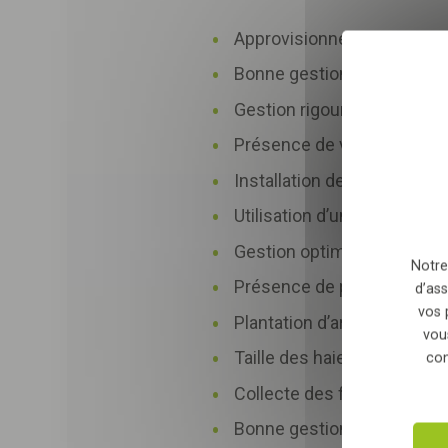
Approvisionnement local en 
Sélectionnez nombre
Bonne gestion des espaces 
Gestion rigoureuse de la sé
En envoyant le formulair
relation commerciale qu
Présence de vétérinaires e
Installation de compteurs d
Utilisation d’un puits pour 
Gestion optimisée de l’arros
Notre
Présence de pergolas et de
d’ass
vos 
Plantation d’arbres favorisa
vou
Taille des haies réalisée ho
con
Collecte des ficelles et file
Bonne gestion des déchets 