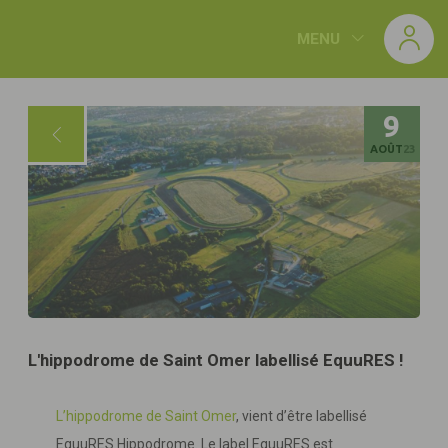
Panneau de gestion des cookies
MENU
9
AOÛT
23
L'hippodrome de Saint Omer labellisé EquuRES !
L’hippodrome de Saint Omer
, vient d’être labellisé
EquuRES Hippodrome. Le label EquuRES est