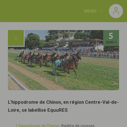
Panneau de gestion des cookies
MENU
5
JUIN
24
L'hippodrome de Chinon, en région Centre-Val-de-
Loire, se labellise EquuRES
L'hippodrome de Chinon
, théâtre de courses