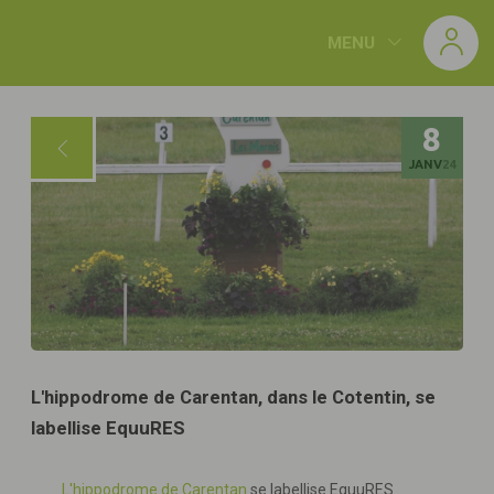
Panneau de gestion des cookies
MENU
8
JANV
24
L'hippodrome de Carentan, dans le Cotentin, se
labellise EquuRES
L'hippodrome de Carentan
se labellise EquuRES