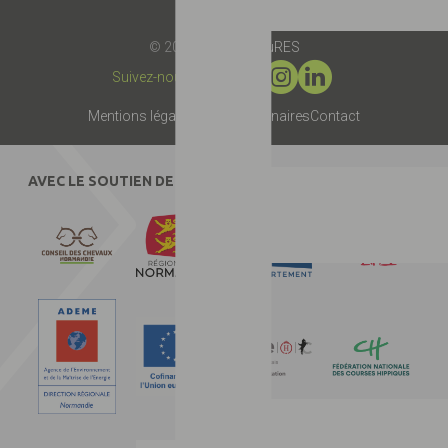
© 2019 -
Label EquuRES
Suivez-nous :
Mentions légales
Presse
Partenaires
Contact
AVEC LE SOUTIEN DE :