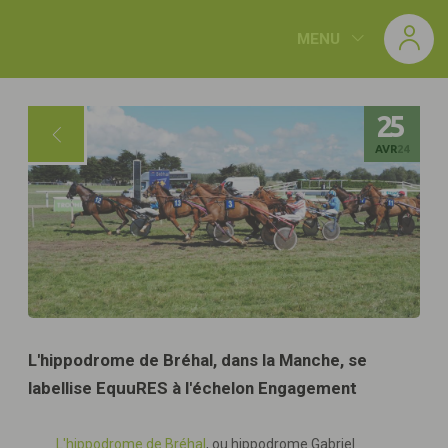
Panneau de gestion des cookies
MENU
25
AVR
24
L'hippodrome de Bréhal, dans la Manche, se
labellise EquuRES à l'échelon Engagement
L'hippodrome de Bréhal
, ou hippodrome Gabriel