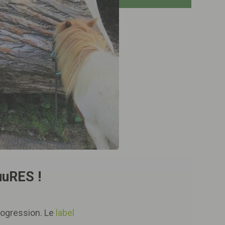
uuRES !
Progression. Le
label