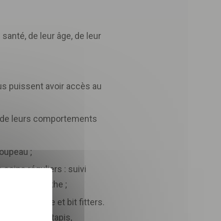
santé, de leur âge, de leur
us puissent avoir accès au
le de leurs comportements
roupeau ;
soins réguliers : suivi
X
Masquer le bandeau des 
 et naturopathe ;
ils de saddle et bit fitters.
 dans le cadre de la
lle, sangle, tapis,