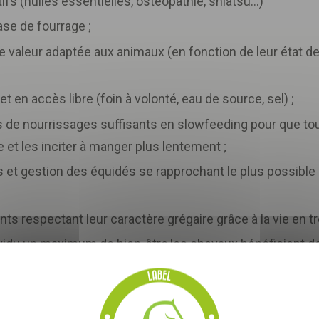
fs (huiles essentielles, ostéopathie, shiatsu…)
base de fourrage ;
 valeur adaptée aux animaux (en fonction de leur état de 
Télécharger
votre fichier
et en accès libre (foin à volonté, eau de source, sel) ;
 de nourrissages suffisants en slowfeeding pour que to
ge et les inciter à manger plus lentement ;
ns et gestion des équidés se rapprochant le plus possib
s respectant leur caractère grégaire grâce à la vie en t
vidu un maximum de bien-être,les chevaux bénéficient de 
 de salariés...
stéopathique, séances de shiatsu, communication animale
rté pour le matériel adapté à chaque individu sur les conse
e, vous acceptez que les informations saisies soient exploitées
 équipement, adapté spécifiquement à sa morphologie (se