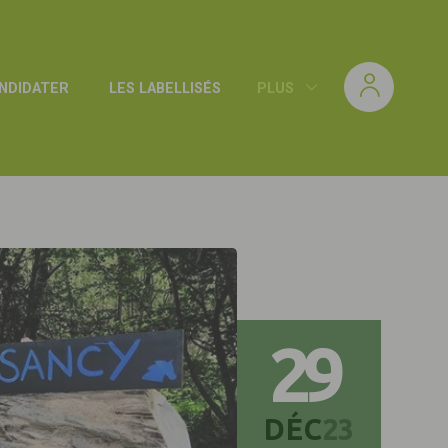
NDIDATER
LES LABELLISÉS
PLUS
29
DÉC
23