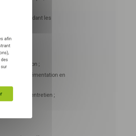
au cavalier pendant les
TÉLÉCHARGER
s afin
cture :
strant
ons),
 des
e l'exploitation ;
 sur
 et une complémentation en
r
miques pour l’entretien ;