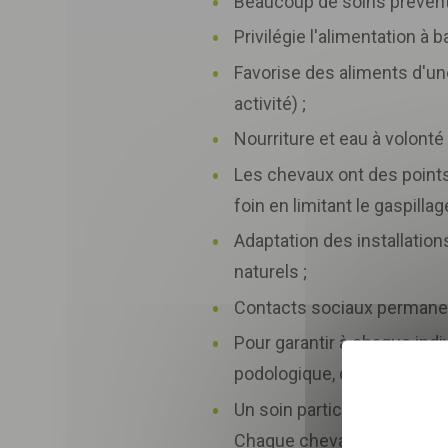
Beaucoup de soins préventi
Privilégie l'alimentation à 
Favorise des aliments d'une
activité) ;
Nourriture et eau à volonté 
Les chevaux ont des points
foin en limitant le gaspilla
Adaptation des installatio
naturels ;
Contacts sociaux permanent
Pour garantir à chaque indi
Sélectionnez nombre
podologique, dentaire et o
Un soin particulier est appo
En envoyant le formulair
Chaque cheval a son propre