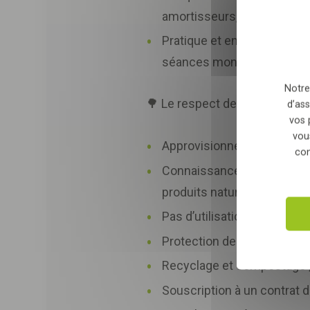
relation commerciale qu
amortisseurs, filet, mors, c
Pratique et enseignement d'u
séances montées.
Notre
🌳 Le respect de l’environnem
d’ass
vos 
vou
Approvisionnement local en f
con
Connaissance des provenan
produits naturels ;
Pas d’utilisation de produit
Protection des cours d'eau
Recyclage et compostage 
Souscription à un contrat d'