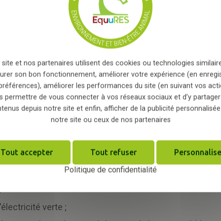
i peut en découler
*
haussures...) ;
ne équitation "posturale" afin de limiter l'inconfort lié 
 site et nos partenaires utilisent des cookies ou technologies similaire
ent est également au cœur des préoccupations de la stru
urer son bon fonctionnement, améliorer votre expérience (en enregi
préférences), améliorer les performances du site (en suivant vos acti
s permettre de vous connecter à vos réseaux sociaux et d’y partager
oin, litière et céréales dans un rayon entre 10 et 30 km d
tenus depuis notre site et enfin, afficher de la publicité personnalisée
notre site ou ceux de nos partenaires
ces des aliments en privilégiant une culture raisonnée
Tout accepter
Tout refuser
Personnalise
s phytosanitaires, et utilisation de produits bio et non chi
Politique de confidentialité
 et des zones humides présentes sur l'exploitation ;
;
électricité verte ;