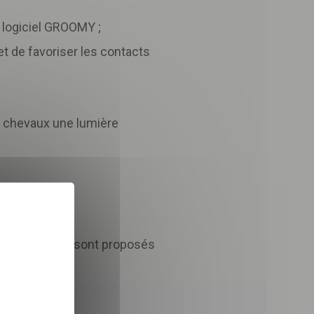
u logiciel GROOMY ;
t de favoriser les contacts
x chevaux une lumière
X
Masquer le bandeau des 
acupuncture…) sont proposés
 dans le cadre de la
TÉLÉCHARGER