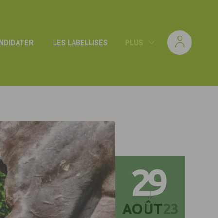
NDIDATER
LES LABELLISÉS
PLUS
29
AOÛT
23