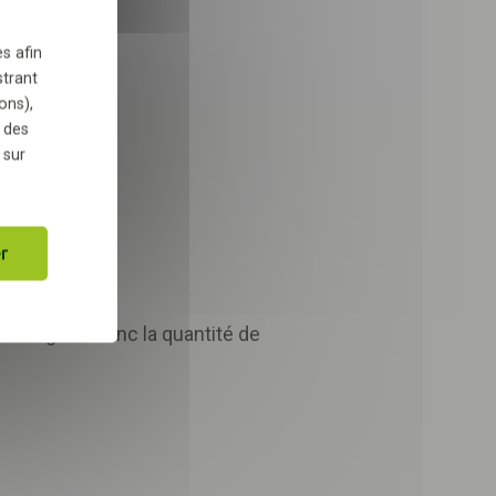
cture :
s afin
strant
ons),
 des
 sur
r
 curage et donc la quantité de