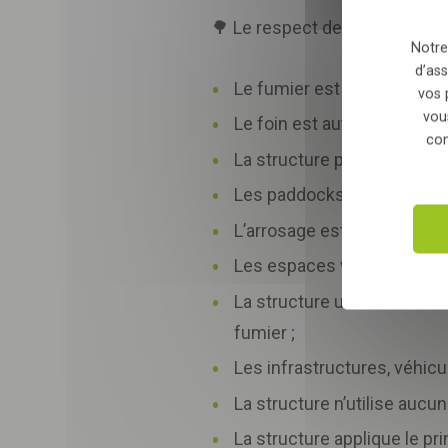
🌳 Le respect de l’environnem
Notre
d’ass
Le fumier est valorisé loca
vos 
vou
Le foin est autoproduit sur 
con
La structure possède une vo
Les paddocks sont entourés 
L’arrosage est raisonné ;
Les espaces verts sont c
La structure utilise des m
fumier ;
Les infrastructures, véhicu
La structure n’utilise aucun 
La structure applique le pr