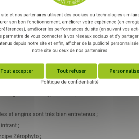
ent est également au cœur des préoccupations de la stru
 site et nos partenaires utilisent des cookies ou technologies similaire
urer son bon fonctionnement, améliorer votre expérience (en enregi
lement ;
préférences), améliorer les performances du site (en suivant vos acti
s permettre de vous connecter à vos réseaux sociaux et d’y partager
le site ou produit localement ;
tenus depuis notre site et enfin, afficher de la publicité personnalisée
iture ainsi qu'un valet de ferme électrique ;
notre site ou ceux de nos partenaires
de haies qui favorisent la biodiversité ;
Tout accepter
Tout refuser
Personnalise
Politique de confidentialité
omposés uniquement d'espèces locales ;
icro-organismes de type BIO3G pour limiter les besoins de
les et engins sont très bien entretenus ;
intrant ;
incipe Zérophyto ;