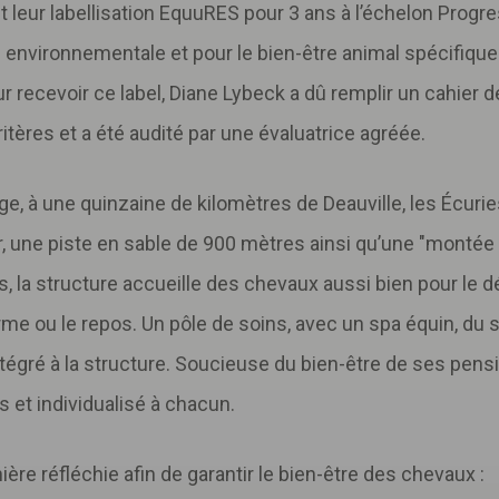
 leur labellisation EquuRES pour 3 ans à l’échelon Progr
 environnementale et pour le bien-être animal spécifiqu
Pour recevoir ce label, Diane Lybeck a dû remplir un cahier
tères et a été audité par une évaluatrice agréée.
e, à une quinzaine de kilomètres de Deauville, les Écur
r, une piste en sable de 900 mètres ainsi qu’une "monté
, la structure accueille des chevaux aussi bien pour le d
me ou le repos. Un pôle de soins, avec un spa équin, du s
tégré à la structure. Soucieuse du bien-être de ses pens
 et individualisé à chacun.
ère réfléchie afin de garantir le bien-être des chevaux :