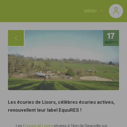
Panneau de gestion des cookies
MENU
17
AOÛT
20
Les écuries de Lisors, célèbres écuries actives,
renouvellent leur label EquuRES !
Les
Ecuries de Lisors
situées à 1km de Deauville sur