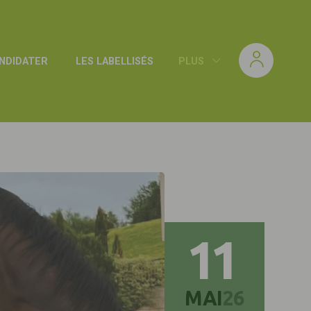
NDIDATER
LES LABELLISÉS
PLUS
11
MAI
26