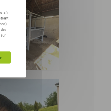
s afin
strant
ons),
 des
 sur
r