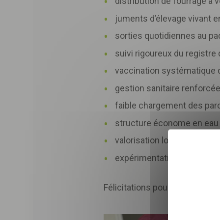
distribution de fourrage à v
juments d’élevage vivant e
sorties quotidiennes au pa
suivi rigoureux du registre 
vaccination systématique 
gestion sanitaire renforcée
faible chargement des parce
structure économe en eau e
valorisation locale du fumi
Sélectionnez nombre
expérimentation d’une litiè
En envoyant le formulair
relation commerciale qu
Félicitations pour cette labelli