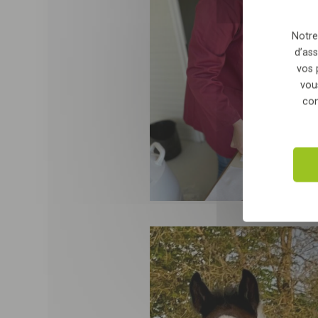
Notre
d’ass
vos 
vou
con