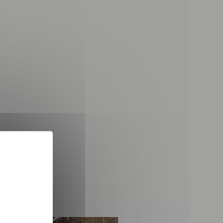
X
Masquer le bandeau des 
 dans le cadre de la
TÉLÉCHARGER