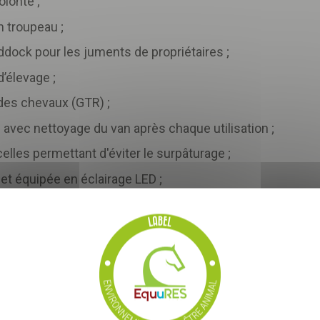
olonté ;
Télécharger
votre fichier
n troupeau ;
ddock pour les juments de propriétaires ;
d’élevage ;
des chevaux (GTR) ;
 avec nettoyage du van après chaque utilisation ;
lles permettant d'éviter le surpâturage ;
t équipée en éclairage LED ;
er, évacué lors des curages chez un maraîcher voisin ;
 de salariés...
re issue du recyclage des déchets ;
e, vous acceptez que les informations saisies soient exploitées
i peut en découler
*
sation !