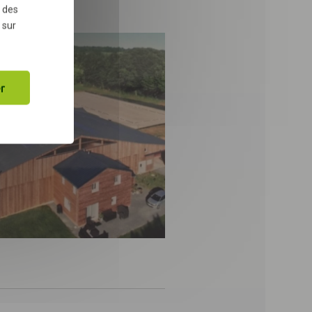
 des
 sur
r