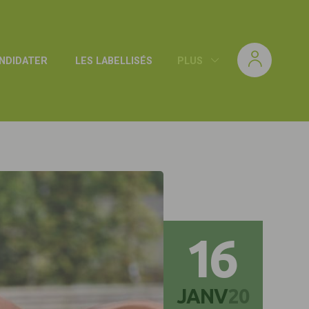
NDIDATER
LES LABELLISÉS
PLUS
16
JANV
20