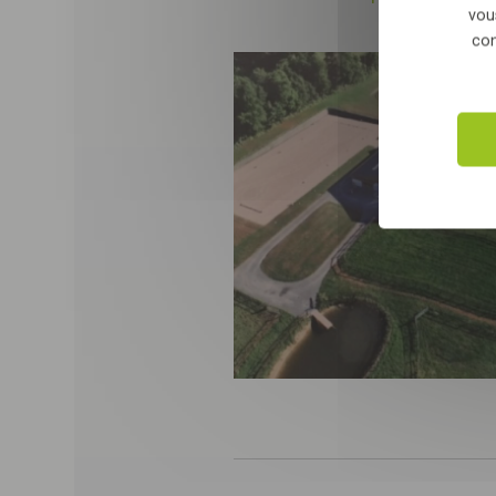
vou
con