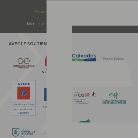
© 2019 -
Label EquuRES
Suivez-nous :
Mentions légales
Presse
Partenaires
Contact
AVEC LE SOUTIEN DE :