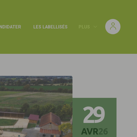
NDIDATER
LES LABELLISÉS
PLUS
29
AVR
26