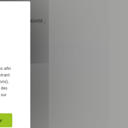
X
Masquer le bandeau des 
s au foin à volonté ;
 dans le cadre de la
ués ;
TÉLÉCHARGER
s afin
strant
ons),
 des
 sur
r