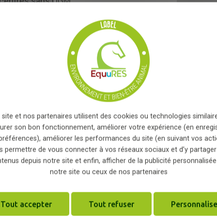
ncentrés sans OGM ;
 de salariés...
les prairies et une surface d'écurie active où ils ont accè
e, vous acceptez que les informations saisies soient exploitées
dés est rigoureux et des soins en ostéopathie sont prodig
i peut en découler
*
s les chevaux ;
e écurie active ;
r une vermifugation raisonnée ;
 site et nos partenaires utilisent des cookies ou technologies similaire
électricité verte ;
urer son bon fonctionnement, améliorer votre expérience (en enregi
nsemble de la structure ;
préférences), améliorer les performances du site (en suivant vos acti
s permettre de vous connecter à vos réseaux sociaux et d’y partager
 ;
tenus depuis notre site et enfin, afficher de la publicité personnalisée
valorisation du fumier ;
notre site ou ceux de nos partenaires
es par un collecteur spécialisé.
Tout accepter
Tout refuser
Personnalise