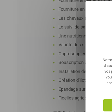
Fourniture en aliments co
Sélectionnez nombre
Fourniture en paille locale ;
Les chevaux évoluent entre 
En envoyant le formulair
Le suivi de santé des équi
relation commerciale qu
Une nutritionniste suit tou
Variété des sols sur l'espac
Coproscopies réalisées pou
Notre
Souscription à un contrat d'
d’ass
Installation de LEDs sur l'e
vos 
vou
Création d'ilots végétalisés
con
Epandage sur site pour une 
Ficelles agricoles récupéré