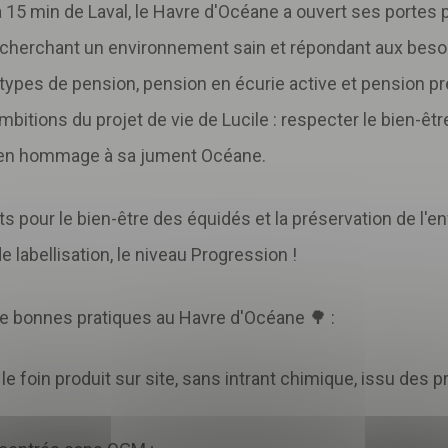
à 15 min de Laval, le Havre d'Océane a ouvert ses portes po
recherchant un environnement sain et répondant aux bes
types de pension, pension en écurie active et pension p
 ambitions du projet de vie de Lucile : respecter le bien-ê
e, en hommage à sa jument Océane.
Télécharger
votre fichier
 pour le bien-être des équidés et la préservation de l'en
e labellisation, le niveau Progression !
e bonnes pratiques au Havre d'Océane 🌳 :
foin produit sur site, sans intrant chimique, issu des p