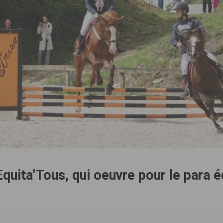
Equita'Tous, qui oeuvre pour le para é