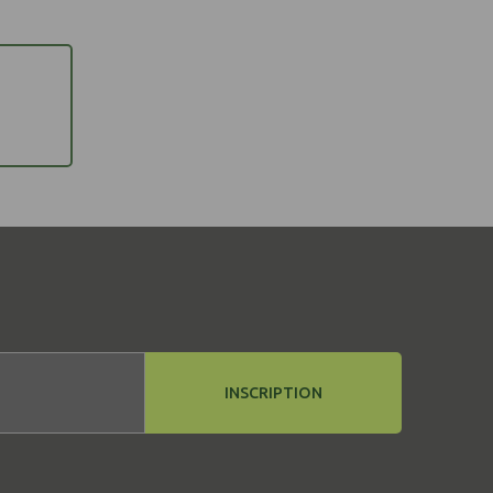
INSCRIPTION