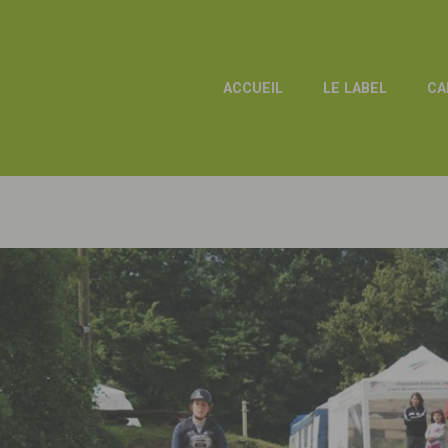
ACCUEIL
LE LABEL
CA