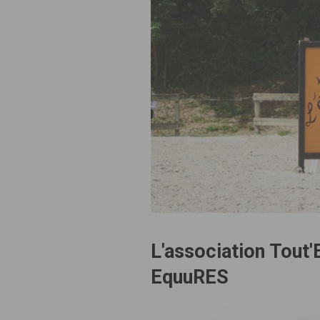
L'association Tout'
EquuRES