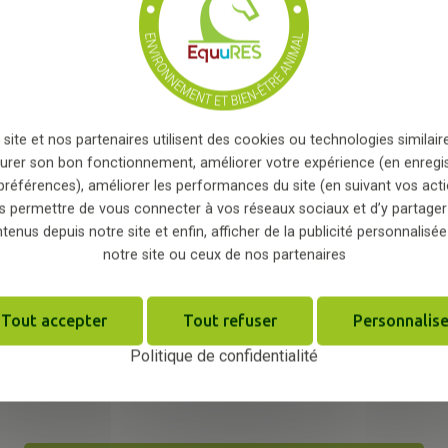
s sont entretenus sur l'exploitation de Benjamin, sur des 
i peut en découler
*
e ville ;
e sur l'ensemble des cabanes et est
utilisée
pour l'abre
s verts et utilisation d'une My Groom pour le lavage d
 site et nos partenaires utilisent des cookies ou technologies similaire
urer son bon fonctionnement, améliorer votre expérience (en enregi
st en LED ;
préférences), améliorer les performances du site (en suivant vos acti
s permettre de vous connecter à vos réseaux sociaux et d’y partager
ées grâce à des panneaux
photovoltaïques
;
tenus depuis notre site et enfin, afficher de la publicité personnalisée
notre site ou ceux de nos partenaires
ophyto sur l'ensemble de la structure ;
s à insectes sur site ;
Tout accepter
Tout refuser
Personnalise
t à la Pension du Lys d'atteindre l'échelon engagement po
Politique de confidentialité
avail mis en place !