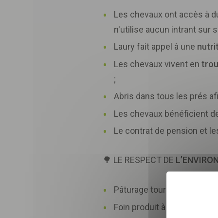
Les chevaux ont accès à d
n'utilise aucun intrant sur s
Laury fait appel à une
nutri
Les chevaux vivent en
tro
;
Abris dans tous les prés af
Les chevaux bénéficient 
Le contrat de pension et l
🌳 LE RESPECT DE
L’ENVIRO
Sélectionnez nombre
Pâturage tournant afin d'évi
Foin produit à proximité sur
En envoyant le formulair