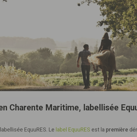
en Charente Maritime, labellisée Equ
e labellisée EquuRES. Le
label EquuRES
est la
première
dém