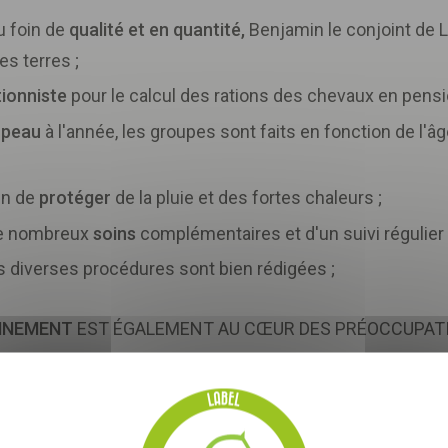
u foin de
qualité et en quantité,
Benjamin le conjoint de L
es terres ;
tionniste
pour le calcul des rations des chevaux en pensi
Télécharger
votre fichier
upeau
à l'année, les groupes sont faits en fonction de l'âg
in de
protéger
de la pluie et des fortes chaleurs ;
de nombreux
soins
complémentaires et d'un suivi régulier
es diverses procédures sont bien rédigées ;
NNEMENT
EST ÉGALEMENT AU CŒUR DES PRÉOCCUPATI
 de salariés...
ter le
surpâturage
;
 l'exploitation de Benjamin ;
e, vous acceptez que les informations saisies soient exploitées