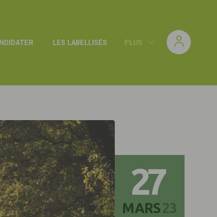
NDIDATER
LES LABELLISÉS
PLUS
27
MARS
23