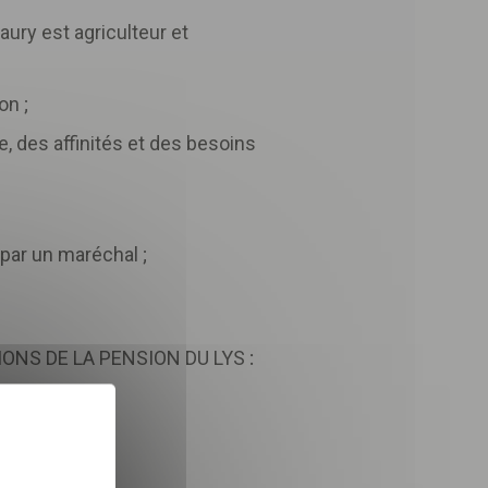
aury est agriculteur et
on ;
e, des affinités et des besoins
 par un maréchal ;
ONS DE LA PENSION DU LYS
:
X
Masquer le bandeau des 
 dans le cadre de la