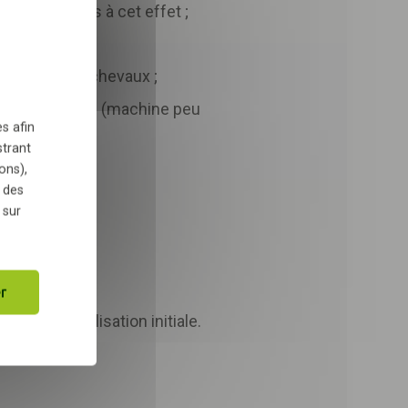
aires prévues à cet effet ;
uvement des chevaux ;
TÉLÉCHARGER
es équipements (machine peu
s afin
strant
ons),
 des
 sur
r
ur la labellisation initiale.