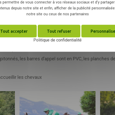
s permettre de vous connecter à vos réseaux sociaux et d’y partager
tenus depuis notre site et enfin, afficher de la publicité personnalisée
amme
#RaceandCare
: des journées de sensibilisation so
notre site ou ceux de nos partenaires
 sur le bien-être équin.
haleur, le début des opérations des réunions est décalé t
Tout accepter
Tout refuser
Personnalise
t également installés au niveau des ronds de présentatio
Politique de confidentialité
re reportées en cas de canicule.
itonnés, les barres d’appel sont en PVC, les planches d
ccueillir les chevaux