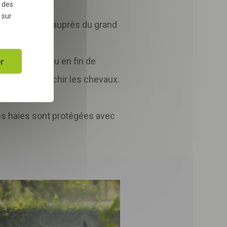
 des
 sur
nt organisées auprès du grand
ôt le matin ou en fin de
r
n pour rafraichir les chevaux.
es haies sont protégées avec