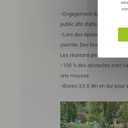
vou
con
•
Engagement dans le progr
public afin d’attirer l’attention
•
Lors des épisodes de fortes c
journée. Des brumisateurs son
Les réunions peuvent même êt
•
100 % des obstacles sont cap
une mousse.
•
Boxes 3,5 X 4m en dur pour a