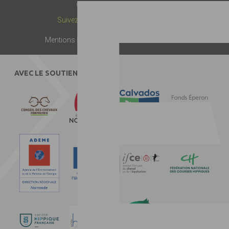
© 2019 -
Label EquuRES
Suivez-nous :
Mentions légales
Presse
Partenaires
Contact
AVEC LE SOUTIEN DE :