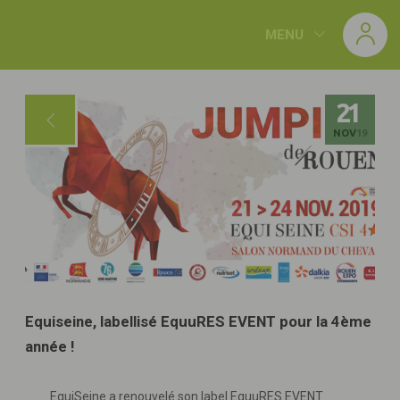
Panneau de gestion des cookies
MENU
21
NOV
19
Equiseine, labellisé EquuRES EVENT pour la 4ème
année !
EquiSeine a renouvelé son label EquuRES EVENT