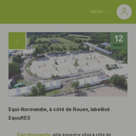
Panneau de gestion des cookies
MENU
12
NOV
21
Equi-Normandie, à côté de Rouen, labellisé
EquuRES
Equi-Normandie
, pôle équestre situé à côté de