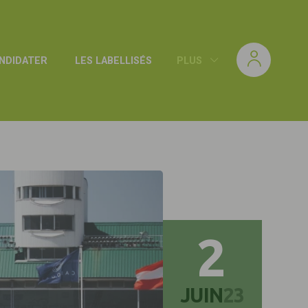
NDIDATER
LES LABELLISÉS
PLUS
2
JUIN
23