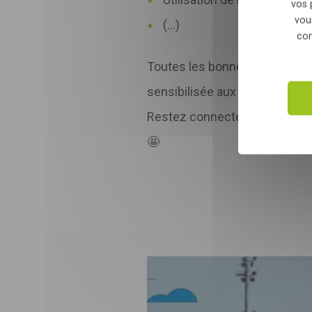
vos 
vou
(...)
con
Toutes les bonnes pratiques s
sensibilisée aux questions en
Restez connectés, d'autres é
🤩