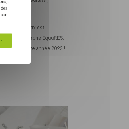
ons),
 des
 sur
uipe Grand Prix est
it dans la démarche EquuRES.
r
vent pour cette année 2023 !