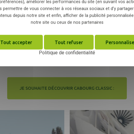
préférences), améliorer les performances du site (en suivant vos acti
s permettre de vous connecter à vos réseaux sociaux et d’y partager
tenus depuis notre site et enfin, afficher de la publicité personnalisée
notre site ou ceux de nos partenaires
ont mises en avant grâce à des affichages EquuRES. L’éq
vironnementales et liées au bien-être animal et s’invest
Tout accepter
Tout refuser
Personnalise
vénements Grand Prix sont candidats au label EquuRES E
Politique de confidentialité
JE SOUHAITE DÉCOUVRIR CABOURG CLASSIC :